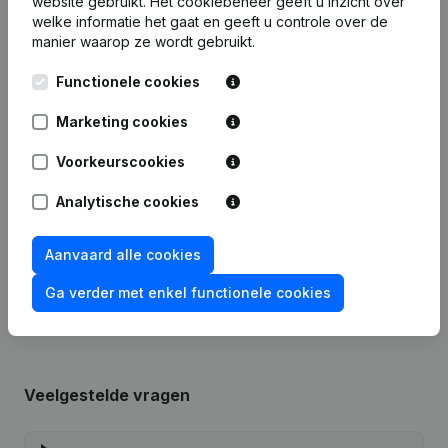
website gebruikt.
Het cookiebeheer
geeft u inzicht over
welke informatie het gaat en geeft u controle over de
Publicaties
van Glas Concept Van Ransbeeck
manier waarop ze wordt gebruikt.
Functionele cookies
Datum
Publicatie
Marketing cookies
16-02-2024
Wijziging(en) Statuten
Voorkeurscookies
17-06-2019
Diversen
(FR)
Analytische cookies
Rubriek Oprichting (Nieuwe
Aanvaard alle cookies
06-12-2016
Rechtspersoon, Opening Bijkantoor,
enz...)
Ga verder met enkel functionele cookies
Veelgestelde vragen