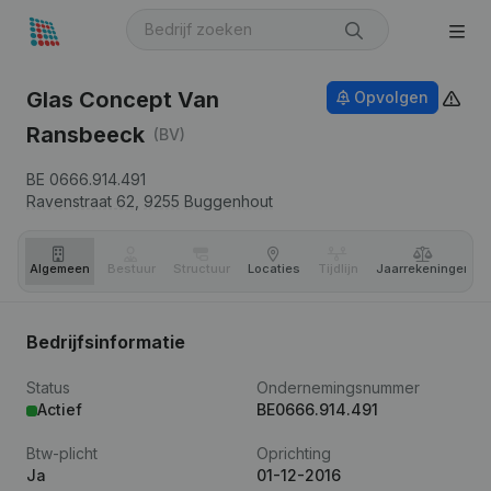
Glas Concept Van
Opvolgen
Ransbeeck
(BV)
BE 0666.914.491
Ravenstraat 62,
9255
Buggenhout
Algemeen
Bestuur
Structuur
Locaties
Tijdlijn
Jaar­rekeningen
Bedrijfsinformatie
Status
Ondernemingsnummer
Actief
BE0666.914.491
Btw-plicht
Oprichting
Ja
01-12-2016