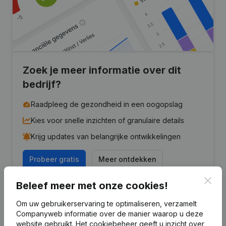
Zoek je meer informatie over dit
bedrijf?
Raadpleeg de gezondheid in een oogopslag
Kies voor snelle inzichten of granulaire details
Krijg updates van belangrijke ontwikkelingen
Probeer gratis
Meer ontdekken
7 dagen gratis proefperiode, geen kredietkaart vereist.
Clos
Beleef meer met onze cookies!
Om uw gebruikerservaring te optimaliseren, verzamelt
Companyweb informatie over de manier waarop u deze
website gebruikt.
Het cookiebeheer
geeft u inzicht over