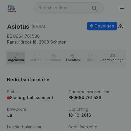
Asiotus
Opvolgen
(BVBA)
BE 0664.761.586
Ransuildreef 18,
2900
Schoten
Algemeen
Bestuur
Structuur
Locaties
Tijdlijn
Jaar­rekeningen
Bedrijfsinformatie
Status
Ondernemingsnummer
Sluiting faillissement
BE0664.761.586
Btw-plicht
Oprichting
Ja
18-10-2016
Laatste balansjaar
Bedrijfsgrootte