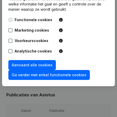
welke informatie het gaat en geeft u controle over de
Financiële gegevens
van Asiotus
manier waarop ze wordt gebruikt.
Functionele cookies
2019
2018
2017
Marketing cookies
Winst/Verlies
€
12.025
€
29.213
€
19.021
Voorkeurscookies
Analytische cookies
Eigen vermogen
€
78.859
€
66.834
€
37.621
Brutomarge
€
22.325
€
49.664
€
31.417
Aanvaard alle cookies
Ga verder met enkel functionele cookies
Publicaties
van Asiotus
Datum
Publicatie