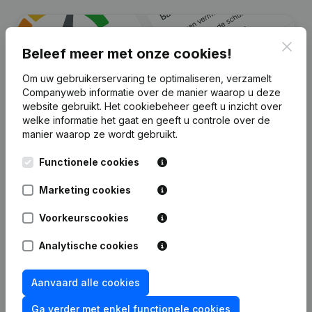
Clos
Beleef meer met onze cookies!
Om uw gebruikerservaring te optimaliseren, verzamelt
Companyweb informatie over de manier waarop u deze
website gebruikt.
Het cookiebeheer
geeft u inzicht over
welke informatie het gaat en geeft u controle over de
manier waarop ze wordt gebruikt.
Zoek je meer informatie over dit
Functionele cookies
bedrijf?
Marketing cookies
Raadpleeg de gezondheid in een oogopslag
Voorkeurscookies
Kies voor snelle inzichten of granulaire details
Krijg updates van belangrijke ontwikkelingen
Analytische cookies
Probeer gratis
Meer ontdekken
Aanvaard alle cookies
7 dagen gratis proefperiode, geen kredietkaart vereist.
Ga verder met enkel functionele cookies