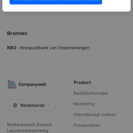
Bronnen
KBO
- Kruispuntbank van Ondernemingen
Product
Bedrijfsinformatie
Monitoring
Nederlands
Internationaal zoeken
Kantorenpark Everest
Prospecteren
Leuvensesteenweg