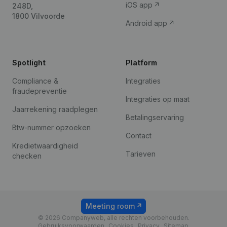
iOS app
248D,
1800 Vilvoorde
Android app
Spotlight
Platform
Compliance &
Integraties
fraudepreventie
Integraties op maat
Jaarrekening raadplegen
Betalingservaring
Btw-nummer opzoeken
Contact
Kredietwaardigheid
Tarieven
checken
Meeting room
© 2026 Companyweb, alle rechten voorbehouden.
Gebruiksvoorwaarden
Cookies
Privacy
Sitemap