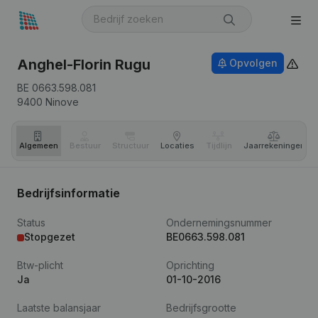
Anghel-Florin Rugu
Opvolgen
BE 0663.598.081
9400
Ninove
Algemeen
Bestuur
Structuur
Locaties
Tijdlijn
Jaar­rekeningen
Bedrijfsinformatie
Status
Ondernemingsnummer
Stopgezet
BE0663.598.081
Btw-plicht
Oprichting
Ja
01-10-2016
Laatste balansjaar
Bedrijfsgrootte