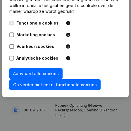
welke informatie het gaat en geeft u controle over de
Publicaties
manier waarop ze wordt gebruikt.
van Jardiver
Functionele cookies
Datum
Publicatie
Marketing cookies
Statuten (Vertaling, Coördinatie,
Voorkeurscookies
Overige Wijzigingen, …) - Wijziging
05-10-2020
Juridische Vorm - Diversen -
Analytische cookies
Ontslagnemingen - Benoemingen -
Algemene vergadering - Boekjaar
Aanvaard alle cookies
28-08-2018
Maatschappelijke Zetel
Ga verder met enkel functionele cookies
08-03-2017
Maatschappelijke Zetel
Rubriek Oprichting (Nieuwe
30-09-2016
Rechtspersoon, Opening Bijkantoor,
enz...)