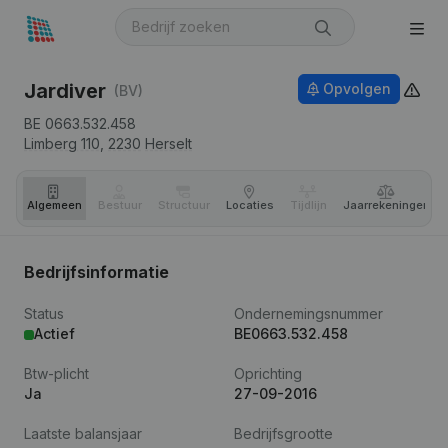
Jardiver
Opvolgen
(BV)
BE 0663.532.458
Limberg 110,
2230
Herselt
Algemeen
Bestuur
Structuur
Locaties
Tijdlijn
Jaar­rekeningen
Bedrijfsinformatie
Status
Ondernemingsnummer
Actief
BE0663.532.458
Btw-plicht
Oprichting
Ja
27-09-2016
Laatste balansjaar
Bedrijfsgrootte