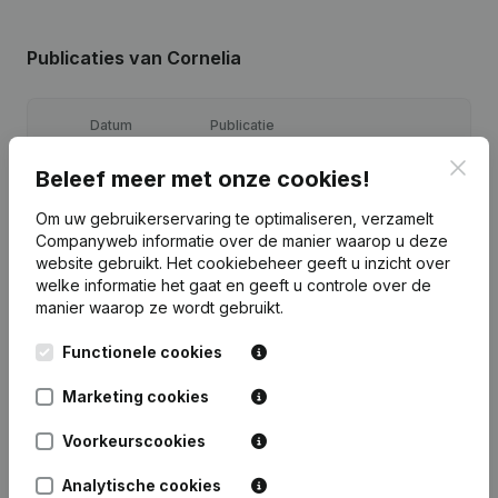
Publicaties
van Cornelia
Datum
Publicatie
Clos
Beleef meer met onze cookies!
Rubriek Einde (Stopzetting, Intrekking
Stopzetting, Nietigheid, Gerechtelijk
02-12-2025
Akkoord, Gerechtelijke
Om uw gebruikerservaring te optimaliseren, verzamelt
Reorganisatie, enz... -
Companyweb informatie over de manier waarop u deze
Ontslagnemingen - Benoemingen
website gebruikt.
Het cookiebeheer
geeft u inzicht over
welke informatie het gaat en geeft u controle over de
Rubriek Einde (Stopzetting, Intrekking
manier waarop ze wordt gebruikt.
Stopzetting, Nietigheid, Gerechtelijk
09-10-2025
Akkoord, Gerechtelijke
Functionele cookies
Reorganisatie, enz... -
Ontslagnemingen - Benoemingen
Marketing cookies
Rubriek Oprichting (Nieuwe
Voorkeurscookies
04-10-2016
Rechtspersoon, Opening Bijkantoor,
enz...)
Analytische cookies