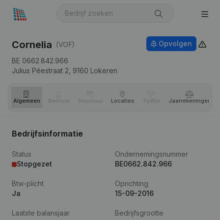
Cornelia
Opvolgen
(VOF)
BE 0662.842.966
Julius Péestraat 2,
9160
Lokeren
Algemeen
Bestuur
Structuur
Locaties
Tijdlijn
Jaar­rekeningen
Bedrijfsinformatie
Status
Ondernemingsnummer
Stopgezet
BE0662.842.966
Btw-plicht
Oprichting
Ja
15-09-2016
Laatste balansjaar
Bedrijfsgrootte