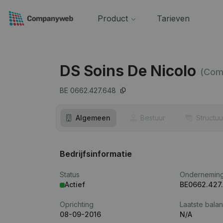
Product
Tarieven
DS Soins De Nicolo
(Co
BE 0662.427.648
Algemeen
Bestuur
Structuu
Bedrijfsinformatie
Status
Ondernemin
Actief
BE0662.427
Oprichting
Laatste balan
08-09-2016
N/A