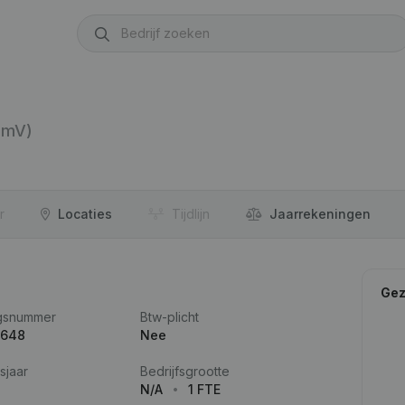
mmV)
r
Locaties
Tijdlijn
Jaar­rekeningen
Gez
gsnummer
Btw-plicht
.648
Nee
sjaar
Bedrijfsgrootte
N/A
1 FTE