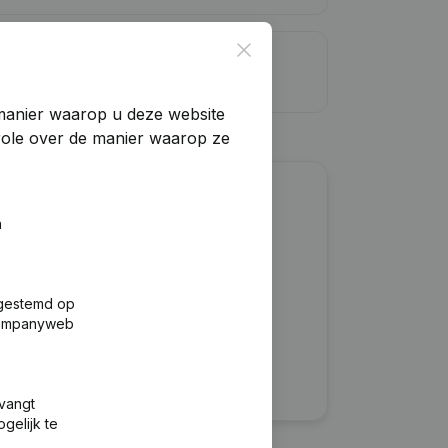
Close
dietlimiet
manier waarop u deze website
trole over de manier waarop ze
?
n
fgestemd op
 Companyweb
tvangt
gelijk te