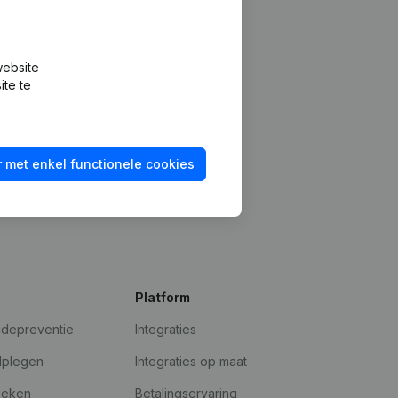
website
ite te
 met enkel functionele cookies
Platform
udepreventie
Integraties
dplegen
Integraties op maat
oeken
Betalingservaring