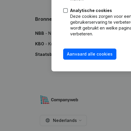
Analytische cookies
Deze cookies zorgen voor een 
Bronnen
gebruikerservaring te verbeter
wordt gebruikt en welke pagina
NBB
- Nationale Bank van België
verbeteren.
KBO
- Kruispuntbank van Ondernemingen
Aanvaard alle cookies
Staatsblad
- Publicaties in het Belgisch Staatsbl
Nederlands