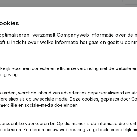
undigen
Kre
ookies!
optimaliseren, verzamelt Companyweb informatie over de 
ft u inzicht over welke informatie het gaat en geeft u con
Zoek je meer informatie over dit bedrijf
akelijk voor een correcte en efficiënte verbinding met de website e
Raadpleeg de gezondheid in een oogopslag
omgeving.
Kies voor snelle inzichten of granulaire details
vaarden, wordt de inhoud van advertenties gepersonaliseerd en a
Krijg updates van belangrijke ontwikkelingen
ndere sites als op uw sociale media. Deze cookies, geplaatst door
merciële en sociale-media doeleinden.
Probeer gratis
Meer ontdekken
7 dagen gratis proefperiode, geen kredietkaart vereist.
soonlijke voorkeuren bij. Op die manier is de informatie die u on
oorkeuren. Ze dienen om uw webervaring zo gebruiksvriendelijk mo