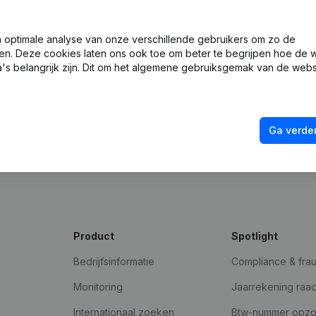
optimale analyse van onze verschillende gebruikers om zo de
en. Deze cookies laten ons ook toe om beter te begrijpen hoe de 
's belangrijk zijn. Dit om het algemene gebruiksgemak van de webs
Ga verder
ad
Product
Spotlight
Bedrijfsinformatie
Compliance & fra
Monitoring
Jaarrekening raa
Internationaal zoeken
Btw-nummer opz