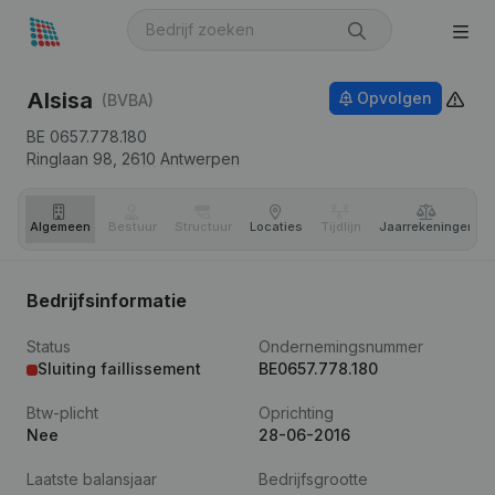
Alsisa
Opvolgen
(BVBA)
BE 0657.778.180
Ringlaan 98,
2610
Antwerpen
Algemeen
Bestuur
Structuur
Locaties
Tijdlijn
Jaar­rekeningen
Bedrijfsinformatie
Status
Ondernemingsnummer
Sluiting faillissement
BE0657.778.180
Btw-plicht
Oprichting
Nee
28-06-2016
Laatste balansjaar
Bedrijfsgrootte