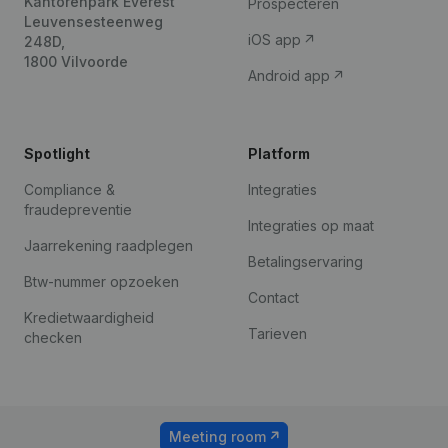
Kantorenpark Everest
Prospecteren
Leuvensesteenweg
iOS app
248D,
1800 Vilvoorde
Android app
Spotlight
Platform
Compliance &
Integraties
fraudepreventie
Integraties op maat
Jaarrekening raadplegen
Betalingservaring
Btw-nummer opzoeken
Contact
Kredietwaardigheid
Tarieven
checken
Meeting room