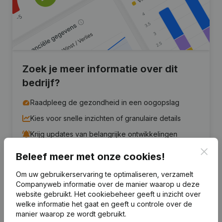
Zoek je meer informatie over dit
bedrijf?
Raadpleeg de gezondheid in een oogopslag
Kies voor snelle inzichten of granulaire details
Krijg updates van belangrijke ontwikkelingen
Clos
Beleef meer met onze cookies!
Probeer gratis
Meer ontdekken
Om uw gebruikerservaring te optimaliseren, verzamelt
7 dagen gratis proefperiode, geen kredietkaart vereist.
Companyweb informatie over de manier waarop u deze
website gebruikt.
Het cookiebeheer
geeft u inzicht over
welke informatie het gaat en geeft u controle over de
manier waarop ze wordt gebruikt.