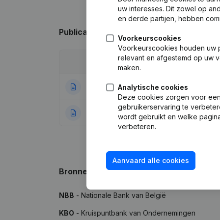
uw interesses. Dit zowel op a
en derde partijen, hebben com
Publicaties
van vivid
Voorkeurscookies
Voorkeurscookies houden uw per
relevant en afgestemd op uw v
Datum
Publicatie
maken.
21-08-2017
Maatschappelijke
Analytische cookies
Deze cookies zorgen voor een 
gebruikerservaring te verbeter
01-04-2016
Rubriek Oprichti
wordt gebruikt en welke pagina
verbeteren.
Aanvaard alle cookies
Bronnen
NBB
- Nationale Bank van België
KBO
- Kruispuntbank van Ondernemingen