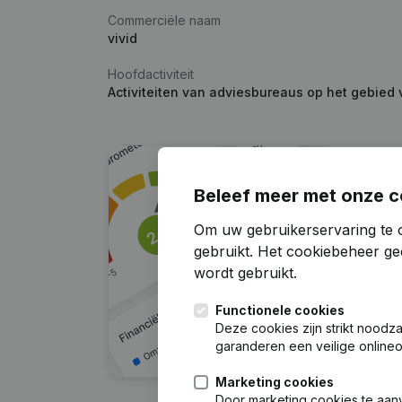
Commerciële naam
vivid
Hoofdactiviteit
Activiteiten van adviesbureaus op het gebied
Beleef meer met onze c
Om uw gebruikerservaring te 
gebruikt.
Het cookiebeheer
gee
wordt gebruikt.
Functionele cookies
Deze cookies zijn strikt noodz
garanderen een veilige online
Marketing cookies
Door marketing cookies te aan