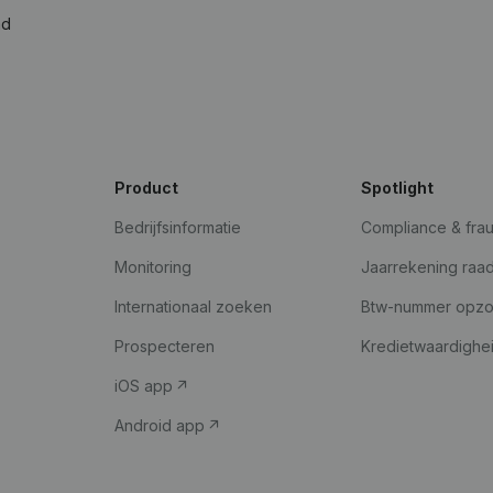
ad
Product
Spotlight
Bedrijfsinformatie
Compliance & fra
Monitoring
Jaarrekening raa
Internationaal zoeken
Btw-nummer opz
Prospecteren
Kredietwaardighe
iOS app
Android app