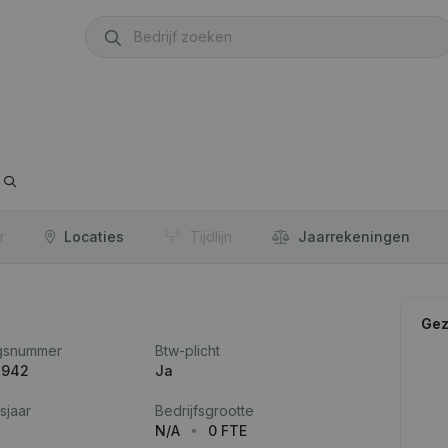
r
Locaties
Tijdlijn
Jaar­rekeningen
Gez
gsnummer
Btw-plicht
.942
Ja
sjaar
Bedrijfsgrootte
N/A
0 FTE