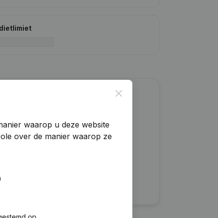
dietlimiet
Close
?
manier waarop u deze website
trole over de manier waarop ze
n
fgestemd op