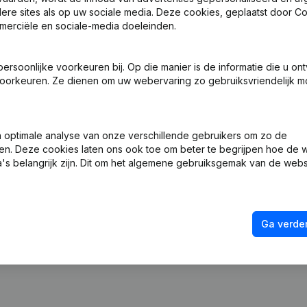
ndere sites als op uw sociale media. Deze cookies, geplaatst door
merciële en sociale-media doeleinden.
soonlijke voorkeuren bij. Op die manier is de informatie die u on
oorkeuren. Ze dienen om uw webervaring zo gebruiksvriendelijk mo
 Zetel
optimale analyse van onze verschillende gebruikers om zo de
en. Deze cookies laten ons ook toe om beter te begrijpen hoe de 
ng (Nieuwe Rechtspersoon, Opening Bijkantoor, enz...)
's belangrijk zijn. Dit om het algemene gebruiksgemak van de webs
Ga verder