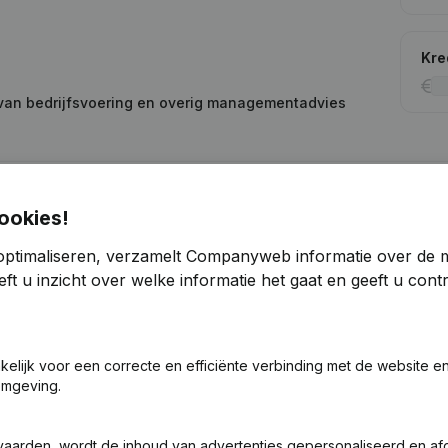
Kre
 van bedrijfsvoering en overig managementadvies
Zoek je meer informatie over dit bedrijf
ookies!
Raadpleeg de gezondheid in een oogopslag
optimaliseren, verzamelt Companyweb informatie over de 
Kies voor snelle inzichten of granulaire details
ft u inzicht over welke informatie het gaat en geeft u con
Krijg updates van belangrijke ontwikkelingen
Probeer gratis
Meer ontdekken
akelijk voor een correcte en efficiënte verbinding met de website e
omgeving.
7 dagen gratis proefperiode, geen kredietkaart vereist.
vaarden, wordt de inhoud van advertenties gepersonaliseerd en a