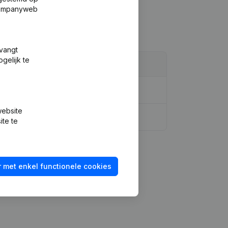
 Companyweb
tvangt
gelijk te
website
ite te
 met enkel functionele cookies