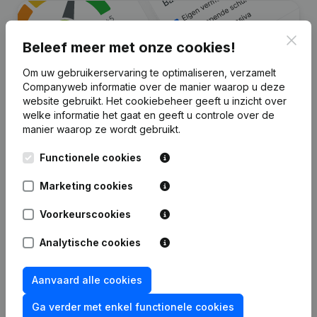
Clos
Beleef meer met onze cookies!
Om uw gebruikerservaring te optimaliseren, verzamelt
Companyweb informatie over de manier waarop u deze
website gebruikt.
Het cookiebeheer
geeft u inzicht over
welke informatie het gaat en geeft u controle over de
manier waarop ze wordt gebruikt.
Zoek je meer informatie over dit
Functionele cookies
bedrijf?
Marketing cookies
Raadpleeg de gezondheid in een oogopslag
Kies voor snelle inzichten of granulaire details
Voorkeurscookies
Krijg updates van belangrijke ontwikkelingen
Analytische cookies
Probeer gratis
Meer ontdekken
Aanvaard alle cookies
7 dagen gratis proefperiode, geen kredietkaart vereist.
Ga verder met enkel functionele cookies