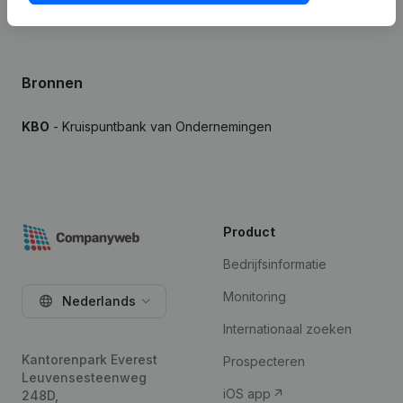
Bronnen
KBO
- Kruispuntbank van Ondernemingen
Product
Bedrijfsinformatie
Monitoring
Nederlands
Internationaal zoeken
Kantorenpark Everest
Prospecteren
Leuvensesteenweg
iOS app
248D,