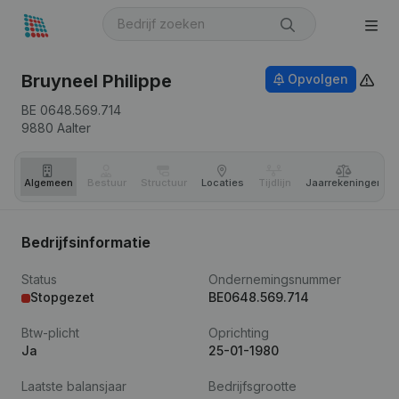
Bruyneel Philippe
Opvolgen
BE 0648.569.714
9880
Aalter
Algemeen
Bestuur
Structuur
Locaties
Tijdlijn
Jaar­rekeningen
Bedrijfsinformatie
Status
Ondernemingsnummer
Stopgezet
BE0648.569.714
Btw-plicht
Oprichting
Ja
25-01-1980
Laatste balansjaar
Bedrijfsgrootte