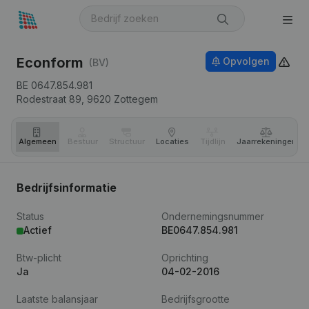
Econform
Opvolgen
(BV)
BE 0647.854.981
Rodestraat 89,
9620
Zottegem
Algemeen
Bestuur
Structuur
Locaties
Tijdlijn
Jaar­rekeningen
Bedrijfsinformatie
Status
Ondernemingsnummer
Actief
BE0647.854.981
Btw-plicht
Oprichting
Ja
04-02-2016
Laatste balansjaar
Bedrijfsgrootte