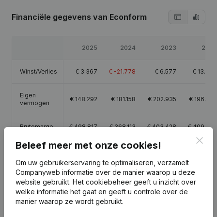
Financiële gegevens
van Econform
2025
2024
2023
2022
Winst/Verlies
€
3.367
€
-21.778
€
6.577
€
13.878
Eigen
€
148.292
€
181.158
€
202.935
€
196.358
vermogen
Brutomarge
€
498.817
€
368.113
€
403.428
€
409.656
Clos
Beleef meer met onze cookies!
Personeel
7
6
6,3
5,9
Om uw gebruikerservaring te optimaliseren, verzamelt
Companyweb informatie over de manier waarop u deze
website gebruikt.
Het cookiebeheer
geeft u inzicht over
welke informatie het gaat en geeft u controle over de
manier waarop ze wordt gebruikt.
Publicaties
van Econform