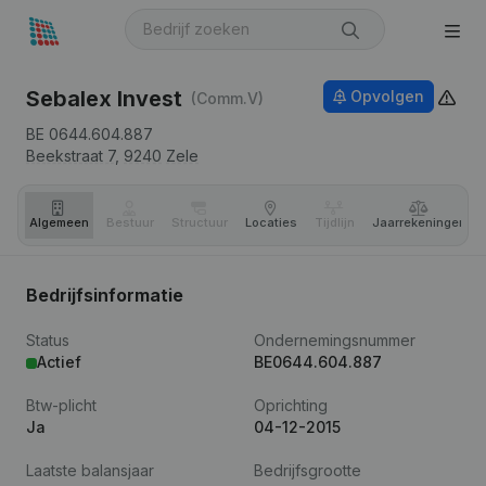
Sebalex Invest
Opvolgen
(Comm.V)
BE 0644.604.887
Beekstraat 7,
9240
Zele
Algemeen
Bestuur
Structuur
Locaties
Tijdlijn
Jaar­rekeningen
Bedrijfsinformatie
Status
Ondernemingsnummer
Actief
BE0644.604.887
Btw-plicht
Oprichting
Ja
04-12-2015
Laatste balansjaar
Bedrijfsgrootte