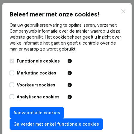
Clos
Beleef meer met onze cookies!
Publicaties
van Sebalex Invest
Om uw gebruikerservaring te optimaliseren, verzamelt
Companyweb informatie over de manier waarop u deze
Datum
Publicatie
website gebruikt.
Het cookiebeheer
geeft u inzicht over
welke informatie het gaat en geeft u controle over de
Rubriek Oprichting (Nieuwe
manier waarop ze wordt gebruikt.
29-12-2015
Rechtspersoon, Opening Bijkantoor,
enz...)
Functionele cookies
Marketing cookies
Voorkeurscookies
Veelgestelde vragen
Analytische cookies
Wat is het btw-nummer van Sebalex Invest?
Aanvaard alle cookies
Ga verder met enkel functionele cookies
Wat is het PEPPOL ID van Sebalex Invest?