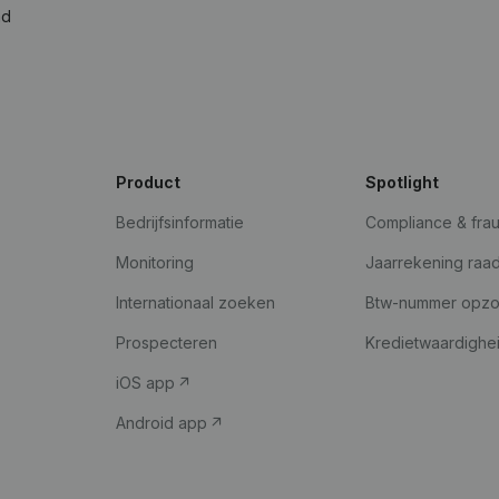
ad
Product
Spotlight
Bedrijfsinformatie
Compliance & fra
Monitoring
Jaarrekening raa
Internationaal zoeken
Btw-nummer opz
Prospecteren
Kredietwaardighe
iOS app
Android app