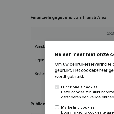
Financiële gegevens
van Transb Alex
202
Winst/Verlies
€
8.24
Beleef meer met onze c
Eigen vermogen
€
55.47
Om uw gebruikerservaring te 
gebruikt.
Het cookiebeheer
gee
Brutomarge
€
13.10
wordt gebruikt.
Functionele cookies
Deze cookies zijn strikt noodz
garanderen een veilige online
Publicaties
van Transb Alex
Marketing cookies
Door marketing cookies te aan