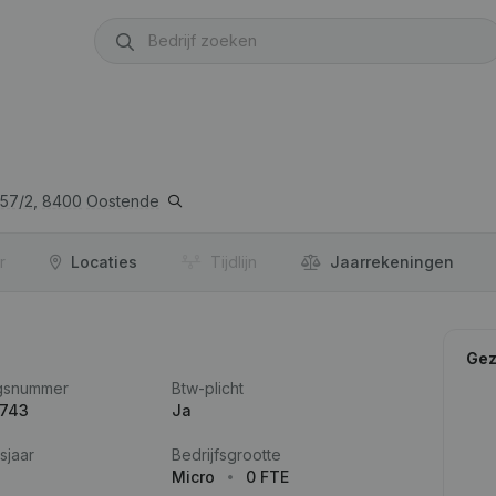
57/2,
8400
Oostende
r
Locaties
Tijdlijn
Jaar­rekeningen
Gez
gsnummer
Btw-plicht
.743
Ja
sjaar
Bedrijfsgrootte
Micro
0 FTE