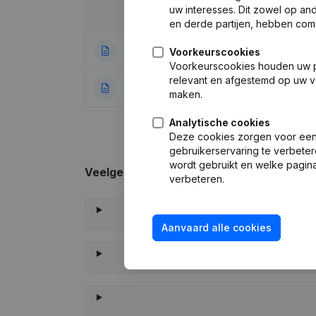
uw interesses. Dit zowel op a
Datum
Publicatie
en derde partijen, hebben com
30-04-2019
Ontslagnemingen
Voorkeurscookies
Voorkeurscookies houden uw per
relevant en afgestemd op uw v
16-12-2015
Rubriek Oprichti
maken.
Analytische cookies
Deze cookies zorgen voor een 
gebruikerservaring te verbeter
wordt gebruikt en welke pagina
Veelgestelde vragen
verbeteren.
Aanvaard alle cookies