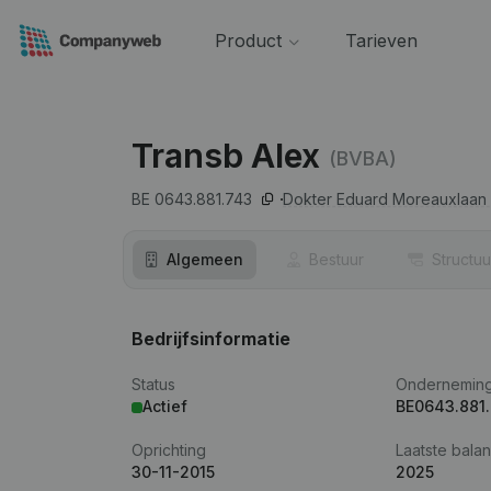
Product
Tarieven
Transb Alex
(BVBA)
BE 0643.881.743
Dokter Eduard Moreauxlaan 
Algemeen
Bestuur
Structuu
Bedrijfsinformatie
Status
Ondernemin
Actief
BE0643.881
Oprichting
Laatste balan
30-11-2015
2025