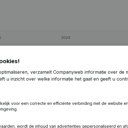
5
2024
5
36,81%
€
6.026
> 1000%
ookies!
6
17,46%
€
47.231
14,63%
optimaliseren, verzamelt Companyweb informatie over de 
ft u inzicht over welke informatie het gaat en geeft u con
2
95,08%
€
6.716
67,35%
akelijk voor een correcte en efficiënte verbinding met de website e
omgeving.
vaarden, wordt de inhoud van advertenties gepersonaliseerd en a