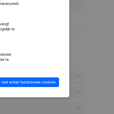
 Companyweb
tvangt
gelijk te
website
ite te
 met enkel functionele cookies