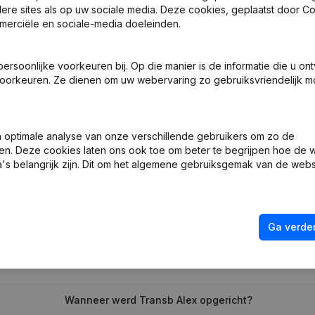
ndere sites als op uw sociale media. Deze cookies, geplaatst door
merciële en sociale-media doeleinden.
 - Benoemingen
soonlijke voorkeuren bij. Op die manier is de informatie die u on
oorkeuren. Ze dienen om uw webervaring zo gebruiksvriendelijk mo
ng (Nieuwe Rechtspersoon, Opening Bijkantoor, enz...)
optimale analyse van onze verschillende gebruikers om zo de
en. Deze cookies laten ons ook toe om beter te begrijpen hoe de 
's belangrijk zijn. Dit om het algemene gebruiksgemak van de webs
Wat is het btw-nummer van Transb Alex?
Ga verder
Wat is het PEPPOL ID van Transb Alex?
Wanneer werd Transb Alex opgericht?