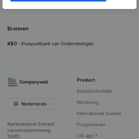
Bronnen
KBO
- Kruispuntbank van Ondernemingen
Product
Bedrijfsinformatie
Monitoring
Nederlands
Internationaal zoeken
Kantorenpark Everest
Prospecteren
Leuvensesteenweg
iOS app
248D,