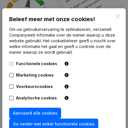
Clos
Beleef meer met onze cookies!
Om uw gebruikerservaring te optimaliseren, verzamelt
Companyweb informatie over de manier waarop u deze
website gebruikt.
Het cookiebeheer
geeft u inzicht over
welke informatie het gaat en geeft u controle over de
manier waarop ze wordt gebruikt.
Zoek je meer informatie over dit
Functionele cookies
bedrijf?
Marketing cookies
Raadpleeg de gezondheid in een oogopslag
Kies voor snelle inzichten of granulaire details
Voorkeurscookies
Krijg updates van belangrijke ontwikkelingen
Analytische cookies
Probeer gratis
Meer ontdekken
Aanvaard alle cookies
7 dagen gratis proefperiode, geen kredietkaart vereist.
Ga verder met enkel functionele cookies