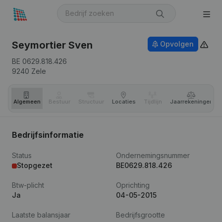
Seymortier Sven
Opvolgen
BE 0629.818.426
9240
Zele
Algemeen
Bestuur
Structuur
Locaties
Tijdlijn
Jaar­rekeningen
Bedrijfsinformatie
Status
Ondernemingsnummer
Stopgezet
BE0629.818.426
Btw-plicht
Oprichting
Ja
04-05-2015
Laatste balansjaar
Bedrijfsgrootte