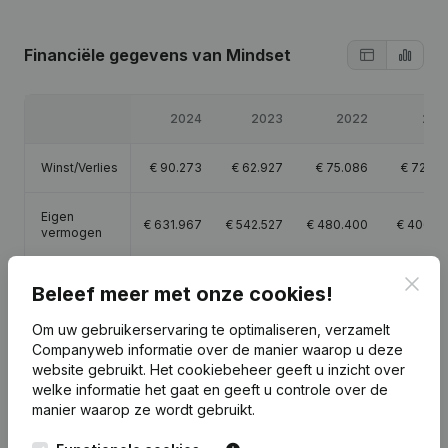
Financiële gegevens
van Mindset
2024
2023
2022
202
Winst/Verlies
€
90.273
€
62.927
€
75.086
€
72.05
Eigen
€
631.967
€
542.527
€
480.400
€
406.11
vermogen
Clos
Brutomarge
€
223.403
€
182.259
€
201.826
€
235.34
Beleef meer met onze cookies!
Om uw gebruikerservaring te optimaliseren, verzamelt
Companyweb informatie over de manier waarop u deze
website gebruikt.
Het cookiebeheer
geeft u inzicht over
welke informatie het gaat en geeft u controle over de
Publicaties
van Mindset
manier waarop ze wordt gebruikt.