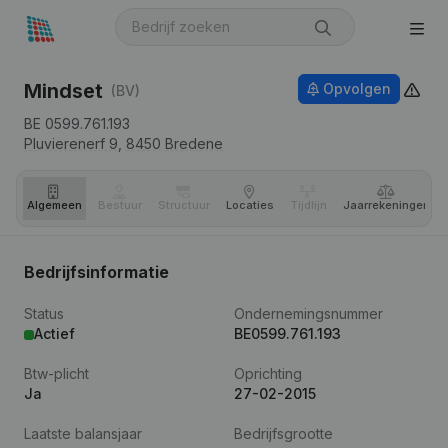
Mindset
Opvolgen
(BV)
BE 0599.761.193
Pluvierenerf 9,
8450
Bredene
Algemeen
Bestuur
Structuur
Locaties
Tijdlijn
Jaar­rekeningen
Bedrijfsinformatie
Status
Ondernemingsnummer
Actief
BE0599.761.193
Btw-plicht
Oprichting
Ja
27-02-2015
Laatste balansjaar
Bedrijfsgrootte