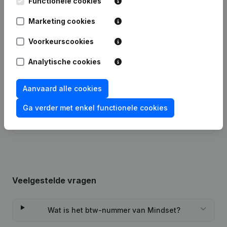
Functionele cookies
Datum
Publicatie
Marketing cookies
12-09-2023
Ontslagnemingen - Benoemingen
Voorkeurscookies
Statuten (Vertaling, Coördinatie,
Analytische cookies
Overige Wijzigingen, …) - Wijziging
26-06-2023
Juridische Vorm - Doel -
Ontslagnemingen - Benoemingen
Aanvaard alle cookies
Rubriek Oprichting (Nieuwe
Ga verder met enkel functionele cookies
03-03-2015
Rechtspersoon, Opening Bijkantoor,
enz...)
Veelgestelde vragen
Wat is het btw-nummer van Mindset?