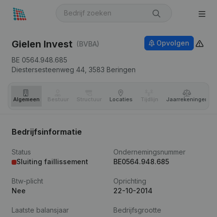
Gielen Invest
Opvolgen
(BVBA)
BE 0564.948.685
Diestersesteenweg 44,
3583
Beringen
Algemeen
Bestuur
Structuur
Locaties
Tijdlijn
Jaar­rekeningen
Bedrijfsinformatie
Status
Ondernemingsnummer
Sluiting faillissement
BE0564.948.685
Btw-plicht
Oprichting
Nee
22-10-2014
Laatste balansjaar
Bedrijfsgrootte