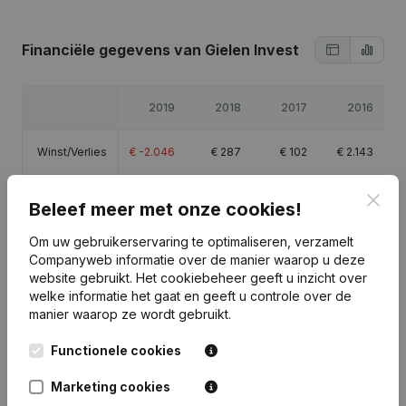
Financiële gegevens
van Gielen Invest
2019
2018
2017
2016
Winst/Verlies
€
-2.046
€
287
€
102
€
2.143
Eigen
Clos
€
12.716
€
14.762
€
14.474
€
14.372
Beleef meer met onze cookies!
vermogen
Om uw gebruikerservaring te optimaliseren, verzamelt
Brutomarge
€
-2.980
-
€
8.993
€
6.147
Companyweb informatie over de manier waarop u deze
website gebruikt.
Het cookiebeheer
geeft u inzicht over
welke informatie het gaat en geeft u controle over de
manier waarop ze wordt gebruikt.
Functionele cookies
Publicaties
van Gielen Invest
Marketing cookies