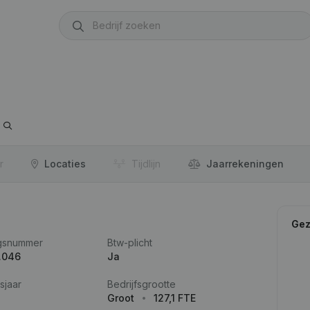
r
Locaties
Tijdlijn
Jaar­rekeningen
Gez
gsnummer
Btw-plicht
.046
Ja
sjaar
Bedrijfsgrootte
Groot
127,1 FTE