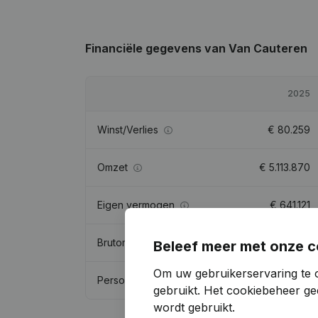
Financiële gegevens
van Van Cauteren
2025
Winst/Verlies
€
80.259
Omzet
€
5.113.870
Eigen vermogen
€
641.121
Brutomarge
€
4.756.616
Beleef meer met onze c
Om uw gebruikerservaring te 
Personeel
127,1
gebruikt.
Het cookiebeheer
gee
wordt gebruikt.