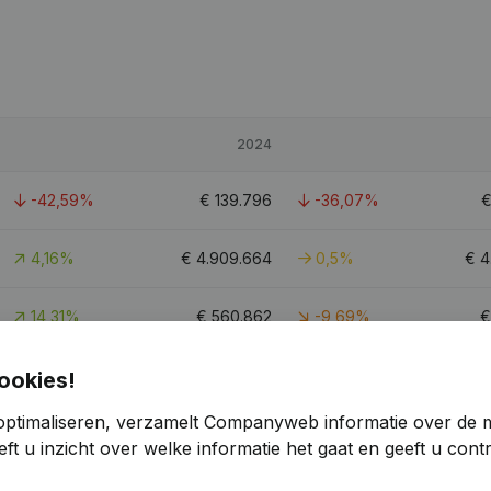
2024
-42,59%
€
139.796
-36,07%
4,16%
€
4.909.664
0,5%
€
4
14,31%
€
560.862
-9,69%
4,58%
€
4.548.510
-1,37%
€
ookies!
optimaliseren, verzamelt Companyweb informatie over de 
132,2
ft u inzicht over welke informatie het gaat en geeft u con