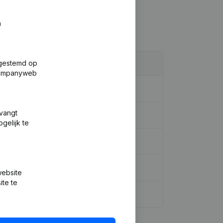
n
fgestemd op
 Companyweb
tvangt
rm - Ontslagnemingen - Benoemingen
gelijk te
website
ite te