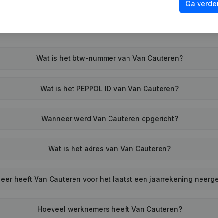
Ga verder
Wat is het btw-nummer van Van Cauteren?
Wat is het PEPPOL ID van Van Cauteren?
Wanneer werd Van Cauteren opgericht?
Wat is het adres van Van Cauteren?
er heeft Van Cauteren voor het laatst een jaarrekening neerg
Hoeveel werknemers heeft Van Cauteren?