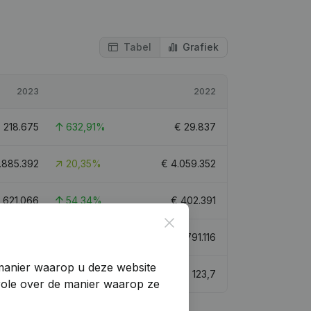
Tabel
Grafiek
2023
2022
€
218.675
632,91%
€
29.837
.885.392
20,35%
€
4.059.352
€
621.066
54,34%
€
402.391
Close
4.611.484
21,64%
€
3.791.116
manier waarop u deze website
133,5
123,7
trole over de manier waarop ze