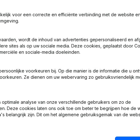
akelijk voor een correcte en efficiënte verbinding met de website e
omgeving.
vaarden, wordt de inhoud van advertenties gepersonaliseerd en a
ndere sites als op uw sociale media. Deze cookies, geplaatst door
merciële en sociale-media doeleinden.
 - Benoemingen
soonlijke voorkeuren bij. Op die manier is de informatie die u on
ing, Coördinatie, Overige Wijzigingen, …) - Wijziging Juridische Vo
oorkeuren. Ze dienen om uw webervaring zo gebruiksvriendelijk mo
 - Benoemingen
optimale analyse van onze verschillende gebruikers om zo de
 - Benoemingen
en. Deze cookies laten ons ook toe om beter te begrijpen hoe de 
's belangrijk zijn. Dit om het algemene gebruiksgemak van de webs
 - Benoemingen