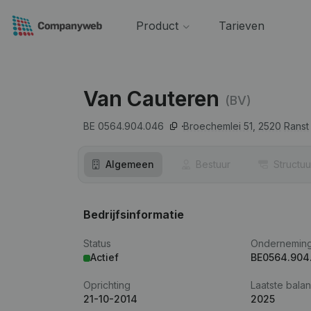
Product
Tarieven
Van Cauteren
(BV)
BE 0564.904.046
Broechemlei 51,
2520
Ranst
Algemeen
Bestuur
Structuu
Bedrijfsinformatie
Status
Ondernemin
Actief
BE0564.904
Oprichting
Laatste balan
21-10-2014
2025