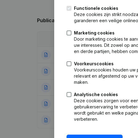
Functionele cookies
Deze cookies zijn strikt noodz
Publicaties
van Van Cauteren
garanderen een veilige online
Marketing cookies
Door marketing cookies te aan
Datum
Publicatie
uw interesses. Dit zowel op a
en derde partijen, hebben com
29-09-2025
Ontslagnemingen
Voorkeurscookies
Voorkeurscookies houden uw per
16-10-2023
Statuten (Vertal
relevant en afgestemd op uw v
maken.
15-07-2022
Ontslagnemingen
Analytische cookies
Deze cookies zorgen voor een 
19-02-2020
Ontslagnemingen
gebruikerservaring te verbeter
wordt gebruikt en welke pagina
verbeteren.
13-08-2018
Ontslagnemingen