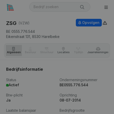
ZSG
Opvolgen
(VZW)
BE 0555.776.544
Eikenstraat 131,
8530
Harelbeke
Algemeen
Bestuur
Structuur
Locaties
Tijdlijn
Jaar­rekeningen
Bedrijfsinformatie
Status
Ondernemingsnummer
Actief
BE0555.776.544
Btw-plicht
Oprichting
Ja
08-07-2014
Laatste balansjaar
Bedrijfsgrootte