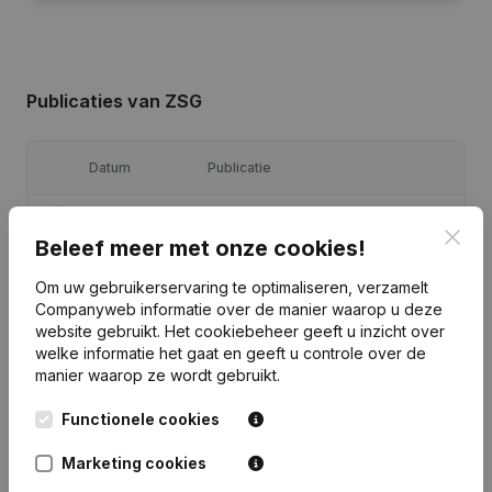
Publicaties
van ZSG
Datum
Publicatie
24-05-2023
Ontslagnemingen - Benoemingen
Clos
Beleef meer met onze cookies!
Ontslagnemingen - Benoemingen -
Om uw gebruikerservaring te optimaliseren, verzamelt
04-11-2020
Statuten (Vertaling, Coördinatie,
Companyweb informatie over de manier waarop u deze
Overige Wijzigingen, …)
website gebruikt.
Het cookiebeheer
geeft u inzicht over
welke informatie het gaat en geeft u controle over de
05-09-2018
Ontslagnemingen - Benoemingen
manier waarop ze wordt gebruikt.
Functionele cookies
26-05-2017
Ontslagnemingen - Benoemingen
Marketing cookies
23-06-2016
Ontslagnemingen - Benoemingen