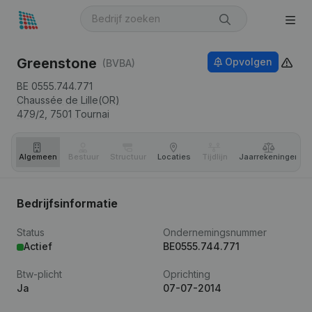
Greenstone
Opvolgen
(BVBA)
BE 0555.744.771
Chaussée de Lille(OR)
479/2,
7501
Tournai
Algemeen
Bestuur
Structuur
Locaties
Tijdlijn
Jaar­rekeningen
Bedrijfsinformatie
Status
Ondernemingsnummer
Actief
BE0555.744.771
Btw-plicht
Oprichting
Ja
07-07-2014