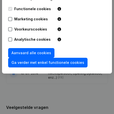
Datum
Publicatie
Functionele cookies
31-05-2023
Ontslagnemingen, Benoemingen
(FR)
Marketing cookies
Maatschappelijke Zetel - Wijziging
Voorkeurscookies
10-12-2020
Juridische Vorm
(FR)
Analytische cookies
20-12-2018
Maatschappelijke Zetel
(FR)
Aanvaard alle cookies
26-04-2016
Maatschappelijke Zetel
(FR)
Ga verder met enkel functionele cookies
Rubriek Oprichting (Nieuwe
16-07-2014
Rechtspersoon, Opening Bijkantoor,
enz...)
(FR)
Veelgestelde vragen