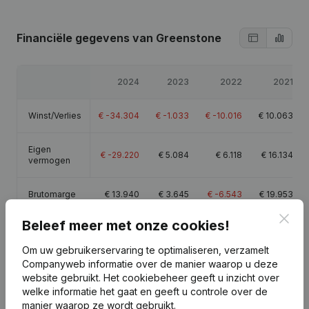
Financiële gegevens
van Greenstone
2024
2023
2022
2021
Winst/Verlies
€
-34.304
€
-1.033
€
-10.016
€
10.063
Eigen
€
-29.220
€
5.084
€
6.118
€
16.134
vermogen
Brutomarge
€
13.940
€
3.645
€
-6.543
€
19.953
Clos
Beleef meer met onze cookies!
Om uw gebruikerservaring te optimaliseren, verzamelt
Companyweb informatie over de manier waarop u deze
Publicaties
van Greenstone
website gebruikt.
Het cookiebeheer
geeft u inzicht over
welke informatie het gaat en geeft u controle over de
manier waarop ze wordt gebruikt.