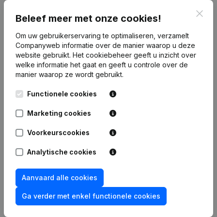
Clos
Publicaties
van Ride On
Beleef meer met onze cookies!
Om uw gebruikerservaring te optimaliseren, verzamelt
Companyweb informatie over de manier waarop u deze
Datum
Publicatie
website gebruikt.
Het cookiebeheer
geeft u inzicht over
welke informatie het gaat en geeft u controle over de
Rubriek Oprichting (Nieuwe
manier waarop ze wordt gebruikt.
14-07-2014
Rechtspersoon, Opening Bijkantoor,
enz...)
Functionele cookies
Marketing cookies
Voorkeurscookies
Veelgestelde vragen
Analytische cookies
Wat is het btw-nummer van Ride On?
Aanvaard alle cookies
Ga verder met enkel functionele cookies
Wat is het PEPPOL ID van Ride On?