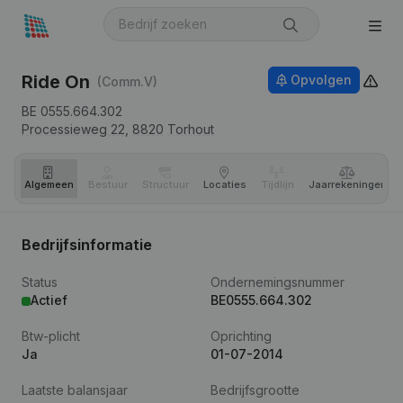
Ride On
Opvolgen
(Comm.V)
BE 0555.664.302
Processieweg 22,
8820
Torhout
Algemeen
Bestuur
Structuur
Locaties
Tijdlijn
Jaar­rekeningen
Bedrijfsinformatie
Status
Ondernemingsnummer
Actief
BE0555.664.302
Btw-plicht
Oprichting
Ja
01-07-2014
Laatste balansjaar
Bedrijfsgrootte