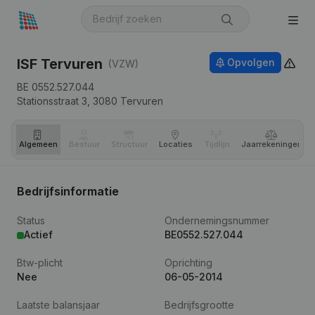
ISF Tervuren
Opvolgen
(VZW)
BE 0552.527.044
Stationsstraat 3,
3080
Tervuren
Algemeen
Bestuur
Structuur
Locaties
Tijdlijn
Jaar­rekeningen
Bedrijfsinformatie
Status
Ondernemingsnummer
Actief
BE0552.527.044
Btw-plicht
Oprichting
Nee
06-05-2014
Laatste balansjaar
Bedrijfsgrootte