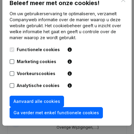
Beleef meer met onze cookies!
Publicaties
van ISF Tervuren
Om uw gebruikerservaring te optimaliseren, verzamelt
Companyweb informatie over de manier waarop u deze
website gebruikt.
Het cookiebeheer
geeft u inzicht over
Datum
Publicatie
welke informatie het gaat en geeft u controle over de
manier waarop ze wordt gebruikt.
Algemene vergadering - Statuten
30-12-2020
(Vertaling, Coördinatie, Overige
Functionele cookies
Wijzigingen, …)
Marketing cookies
05-10-2020
Ontslagnemingen - Benoemingen
Voorkeurscookies
12-09-2018
Ontslagnemingen - Benoemingen
Analytische cookies
Benaming - Ontslagnemingen -
02-08-2017
Benoemingen - Statuten (Vertaling,
Aanvaard alle cookies
Coördinatie, Overige Wijzigingen, …)
Ga verder met enkel functionele cookies
Ontslagnemingen - Benoemingen -
15-06-2017
Statuten (Vertaling, Coördinatie,
Overige Wijzigingen, …)