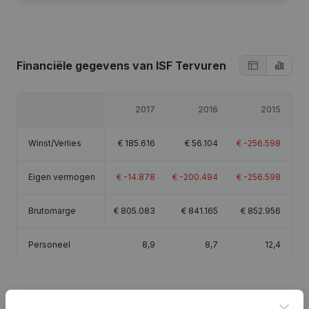
Financiële gegevens
van ISF Tervuren
2017
2016
2015
Winst/Verlies
€
185.616
€
56.104
€
-256.598
Eigen vermogen
€
-14.878
€
-200.494
€
-256.598
Brutomarge
€
805.083
€
841.165
€
852.956
Personeel
8,9
8,7
12,4
Clos