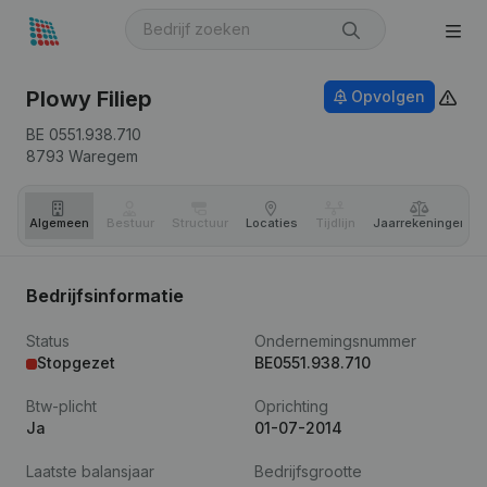
Plowy Filiep
Opvolgen
BE 0551.938.710
8793
Waregem
Algemeen
Bestuur
Structuur
Locaties
Tijdlijn
Jaar­rekeningen
Bedrijfsinformatie
Status
Ondernemingsnummer
Stopgezet
BE0551.938.710
Btw-plicht
Oprichting
Ja
01-07-2014
Laatste balansjaar
Bedrijfsgrootte