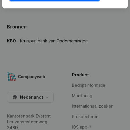
Bronnen
KBO
- Kruispuntbank van Ondernemingen
Product
Bedrijfsinformatie
Monitoring
Nederlands
Internationaal zoeken
Kantorenpark Everest
Prospecteren
Leuvensesteenweg
iOS app
248D,