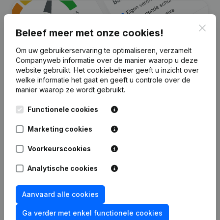
Clos
Beleef meer met onze cookies!
Om uw gebruikerservaring te optimaliseren, verzamelt
Companyweb informatie over de manier waarop u deze
website gebruikt.
Het cookiebeheer
geeft u inzicht over
welke informatie het gaat en geeft u controle over de
manier waarop ze wordt gebruikt.
Zoek je meer informatie over dit
Functionele cookies
bedrijf?
Marketing cookies
Raadpleeg de gezondheid in een oogopslag
Kies voor snelle inzichten of granulaire details
Voorkeurscookies
Krijg updates van belangrijke ontwikkelingen
Analytische cookies
Probeer gratis
Meer ontdekken
Aanvaard alle cookies
7 dagen gratis proefperiode, geen kredietkaart vereist.
Ga verder met enkel functionele cookies