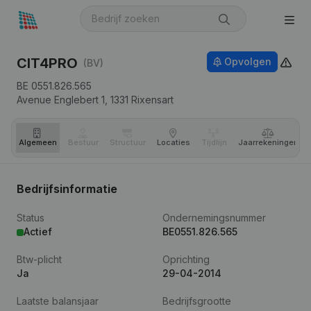
CIT4PRO
Opvolgen
(BV)
BE 0551.826.565
Avenue Englebert 1,
1331
Rixensart
Algemeen
Bestuur
Structuur
Locaties
Tijdlijn
Jaar­rekeningen
Bedrijfsinformatie
Status
Ondernemingsnummer
Actief
BE0551.826.565
Btw-plicht
Oprichting
Ja
29-04-2014
Laatste balansjaar
Bedrijfsgrootte