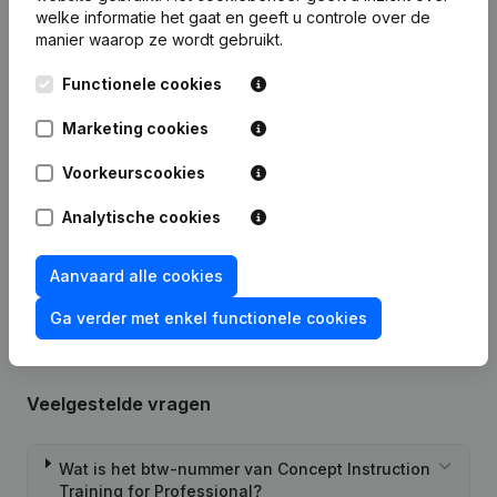
welke informatie het gaat en geeft u controle over de
manier waarop ze wordt gebruikt.
Publicaties
van CIT4PRO
Functionele cookies
Datum
Publicatie
Marketing cookies
Statuten (Vertaling, Coördinatie,
Voorkeurscookies
17-01-2024
Overige Wijzigingen,...)
(FR)
Analytische cookies
Rubriek Oprichting (Nieuwe
02-05-2014
Rechtspersoon, Opening Bijkantoor,
enz...)
(FR)
Aanvaard alle cookies
Ga verder met enkel functionele cookies
Veelgestelde vragen
Wat is het btw-nummer van Concept Instruction
Training for Professional?