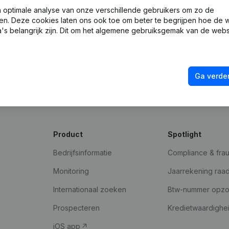
optimale analyse van onze verschillende gebruikers om zo de
en. Deze cookies laten ons ook toe om beter te begrijpen hoe de 
's belangrijk zijn. Dit om het algemene gebruiksgemak van de webs
Ga verder
Product
Spotlight
Bedrijfsinformatie
Compliance & fra
Monitoring
Jaarrekening raa
Internationaal zoeken
Btw-nummer opz
Prospecteren
Kredietwaardighe
iOS app