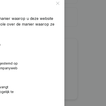
Close
dietlimiet
manier waarop u deze website
trole over de manier waarop ze
n
?
fgestemd op
 Companyweb
tvangt
gelijk te