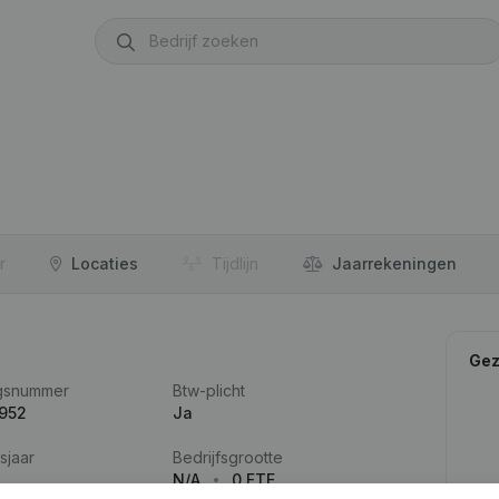
r
Locaties
Tijdlijn
Jaar­rekeningen
Gez
gsnummer
Btw-plicht
.952
Ja
sjaar
Bedrijfsgrootte
N/A
0 FTE