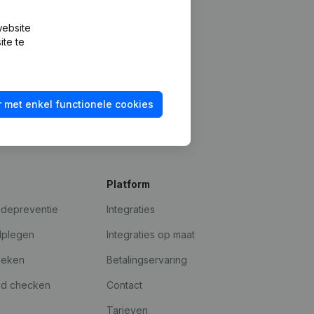
website
ite te
 met enkel functionele cookies
Platform
udepreventie
Integraties
dplegen
Integraties op maat
oeken
Betalingservaring
id checken
Contact
Tarieven