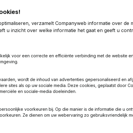
ookies!
Kre
optimaliseren, verzamelt Companyweb informatie over de 
ft u inzicht over welke informatie het gaat en geeft u con
akelijk voor een correcte en efficiënte verbinding met de website e
Zoek je meer informatie over dit bedrijf
omgeving.
Raadpleeg de gezondheid in een oogopslag
vaarden, wordt de inhoud van advertenties gepersonaliseerd en a
Kies voor snelle inzichten of granulaire details
ndere sites als op uw sociale media. Deze cookies, geplaatst door
Krijg updates van belangrijke ontwikkelingen
merciële en sociale-media doeleinden.
Probeer gratis
Meer ontdekken
soonlijke voorkeuren bij. Op die manier is de informatie die u on
oorkeuren. Ze dienen om uw webervaring zo gebruiksvriendelijk mo
7 dagen gratis proefperiode, geen kredietkaart vereist.