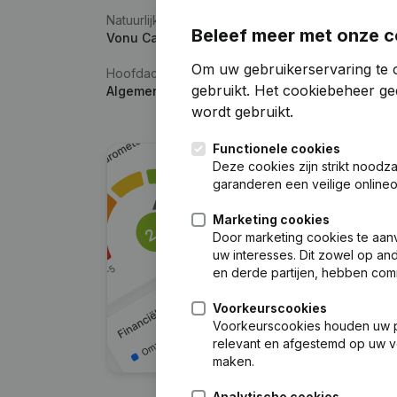
Natuurlijke persoon
Beleef meer met onze c
Vonu Calin
Om uw gebruikerservaring te 
Hoofdactiviteit
gebruikt.
Het cookiebeheer
gee
Algemene elektrotechnische installatiewerken
wordt gebruikt.
Functionele cookies
Deze cookies zijn strikt noodz
garanderen een veilige online
Marketing cookies
Door marketing cookies te aan
uw interesses. Dit zowel op a
en derde partijen, hebben com
Voorkeurscookies
Voorkeurscookies houden uw per
relevant en afgestemd op uw v
maken.
Analytische cookies