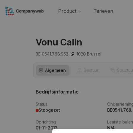
Product
Tarieven
Vonu Calin
BE 0541.768.952
1020
Brussel
Algemeen
Bestuur
Structuu
Bedrijfsinformatie
Status
Ondernemin
Stopgezet
BE0541.768
Oprichting
Laatste balan
01-11-2013
N/A