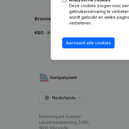
Deze cookies zorgen voor een 
gebruikerservaring te verbeter
wordt gebruikt en welke pagina
Bronnen
verbeteren.
KBO
- Kruispuntbank van Ondernemingen
Aanvaard alle cookies
Nederlands
Kantorenpark Everest
Leuvensesteenweg 248D,
1800 Vilvoorde