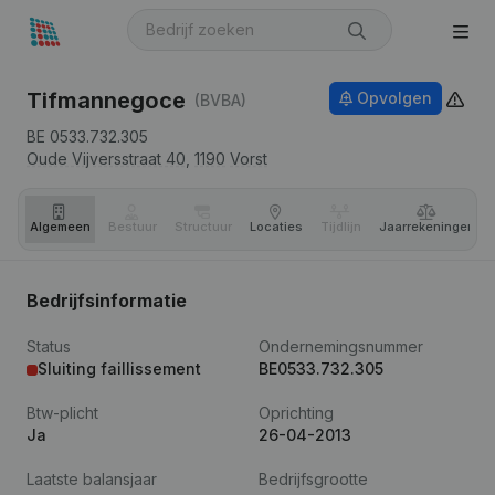
Tifmannegoce
Opvolgen
(BVBA)
BE 0533.732.305
Oude Vijversstraat 40,
1190
Vorst
Algemeen
Bestuur
Structuur
Locaties
Tijdlijn
Jaar­rekeningen
Bedrijfsinformatie
Status
Ondernemingsnummer
Sluiting faillissement
BE0533.732.305
Btw-plicht
Oprichting
Ja
26-04-2013
Laatste balansjaar
Bedrijfsgrootte