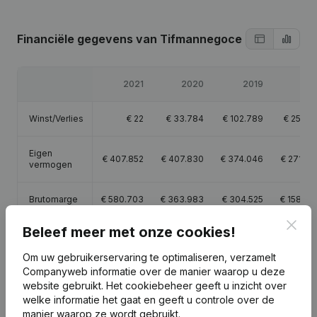
Financiële gegevens
van Tifmannegoce
2021
2020
2019
201
Winst/Verlies
€
22
€
33.784
€
102.789
€
25.96
Eigen
€
407.852
€
407.830
€
374.046
€
271.25
vermogen
Brutomarge
€
580.703
€
363.983
€
304.525
€
158.99
Clos
Beleef meer met onze cookies!
Personeel
5,2
Om uw gebruikerservaring te optimaliseren, verzamelt
Companyweb informatie over de manier waarop u deze
website gebruikt.
Het cookiebeheer
geeft u inzicht over
welke informatie het gaat en geeft u controle over de
manier waarop ze wordt gebruikt.