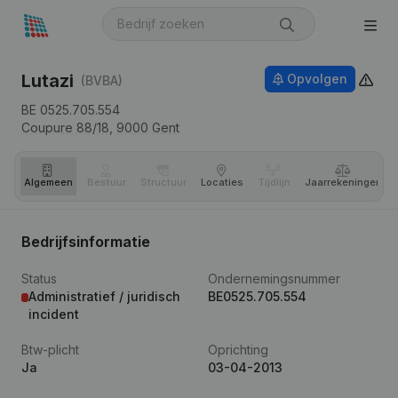
Lutazi
Opvolgen
(BVBA)
BE 0525.705.554
Coupure 88/18,
9000
Gent
Algemeen
Bestuur
Structuur
Locaties
Tijdlijn
Jaar­rekeningen
Bedrijfsinformatie
Status
Ondernemingsnummer
Administratief / juridisch
BE0525.705.554
incident
Btw-plicht
Oprichting
Ja
03-04-2013