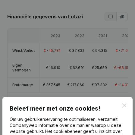
Financiële gegevens
van Lutazi
2023
2022
2021
2020
Winst/Verlies
€
-45.781
€
37.832
€
94.315
€
-71.671
Eigen
€
16.910
€
62.691
€
25.659
€
-68.656
vermogen
Brutomarge
€
357.545
€
217.860
€
97.382
€
-14.974
Personeel
7,4
5,9
3,5
3,9
Clos
Beleef meer met onze cookies!
Om uw gebruikerservaring te optimaliseren, verzamelt
Companyweb informatie over de manier waarop u deze
website gebruikt.
Het cookiebeheer
geeft u inzicht over