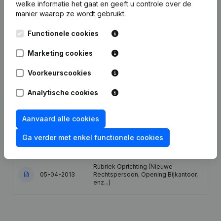
Publicaties
van Lutazi
welke informatie het gaat en geeft u controle over de
manier waarop ze wordt gebruikt.
Datum
Publicatie
Functionele cookies
Marketing cookies
01-04-2025
Maatschappelijke Zetel
Voorkeurscookies
Maatschappelijke Zetel - Wijziging
11-10-2024
Juridische Vorm
Analytische cookies
12-01-2022
Ontslagnemingen - Benoemingen
Aanvaard alle cookies
Maatschappelijke Zetel -
Ga verder met enkel functionele cookies
31-07-2017
Ontslagnemingen - Benoemingen
Rubriek Oprichting (Nieuwe
05-04-2013
Rechtspersoon, Opening Bijkantoor,
enz...)