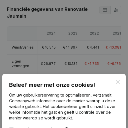
Financiële gegevens
van Renovatie
Jaumain
2024
2023
2022
2021
Winst/Verlies
€
16.545
€
14.867
€
4.441
€
-10.081
Eigen
€
26.677
€
10.132
€
-4.735
€
-9.176
vermogen
Brutomarge
€
81.120
€
66.570
€
57.333
€
43.825
Clos
Beleef meer met onze cookies!
Personeel
1
1
1
1
Om uw gebruikerservaring te optimaliseren, verzamelt
Companyweb informatie over de manier waarop u deze
website gebruikt.
Het cookiebeheer
geeft u inzicht over
welke informatie het gaat en geeft u controle over de
manier waarop ze wordt gebruikt.
Publicaties
van Renovatie Jaumain