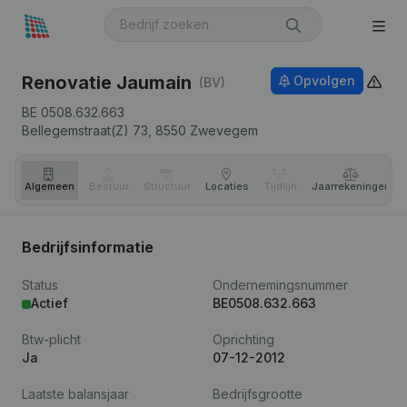
Renovatie Jaumain
Opvolgen
(BV)
BE 0508.632.663
Bellegemstraat(Z) 73,
8550
Zwevegem
Algemeen
Bestuur
Structuur
Locaties
Tijdlijn
Jaar­rekeningen
Bedrijfsinformatie
Status
Ondernemingsnummer
Actief
BE0508.632.663
Btw-plicht
Oprichting
Ja
07-12-2012
Laatste balansjaar
Bedrijfsgrootte