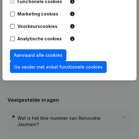
Functionele cookies
Marketing cookies
Datum
Publicatie
Voorkeurscookies
Wijziging Juridische Vorm -
26-09-2024
Analytische cookies
Ontslagnemingen - Benoemingen
Rubriek Oprichting (Nieuwe
Aanvaard alle cookies
04-01-2013
Rechtspersoon, Opening Bijkantoor,
enz...)
Ga verder met enkel functionele cookies
Veelgestelde vragen
Wat is het btw-nummer van Renovatie
Jaumain?