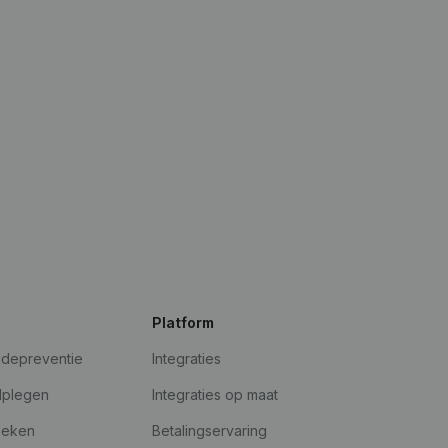
Platform
udepreventie
Integraties
dplegen
Integraties op maat
oeken
Betalingservaring