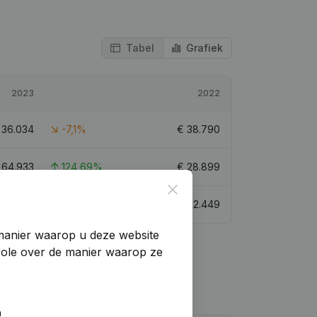
Tabel
Grafiek
2023
2022
€
36.034
-7,1%
€
38.790
€
64.933
124,69%
€
28.899
Close
€
112.716
-7,95%
€
122.449
manier waarop u deze website
trole over de manier waarop ze
n