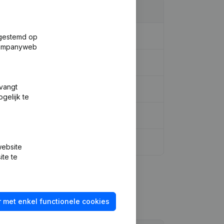
fgestemd op
 Companyweb
tvangt
gelijk te
website
ite te
 met enkel functionele cookies