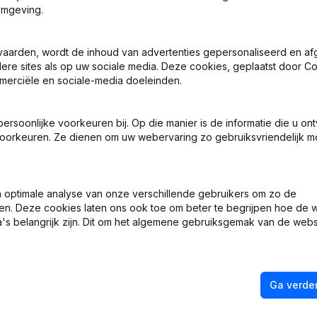
omgeving.
 - Benoemingen
vaarden, wordt de inhoud van advertenties gepersonaliseerd en a
ndere sites als op uw sociale media. Deze cookies, geplaatst door
merciële en sociale-media doeleinden.
sche Vorm - Ontslagnemingen - Benoemingen
soonlijke voorkeuren bij. Op die manier is de informatie die u on
 Zetel
oorkeuren. Ze dienen om uw webervaring zo gebruiksvriendelijk mo
optimale analyse van onze verschillende gebruikers om zo de
ng (Nieuwe Rechtspersoon, Opening Bijkantoor, enz...)
en. Deze cookies laten ons ook toe om beter te begrijpen hoe de 
's belangrijk zijn. Dit om het algemene gebruiksgemak van de webs
Ga verder