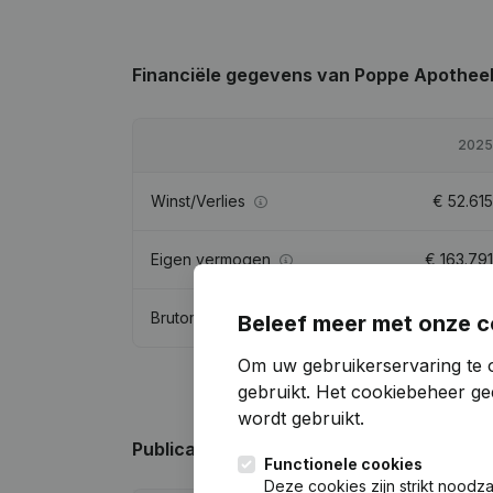
Financiële gegevens
van Poppe Apothee
2025
Winst/Verlies
€
52.615
Eigen vermogen
€
163.791
Brutomarge
€
123.128
Beleef meer met onze c
Om uw gebruikerservaring te 
gebruikt.
Het cookiebeheer
gee
wordt gebruikt.
Publicaties
van Poppe Apotheek
Functionele cookies
Deze cookies zijn strikt noodz