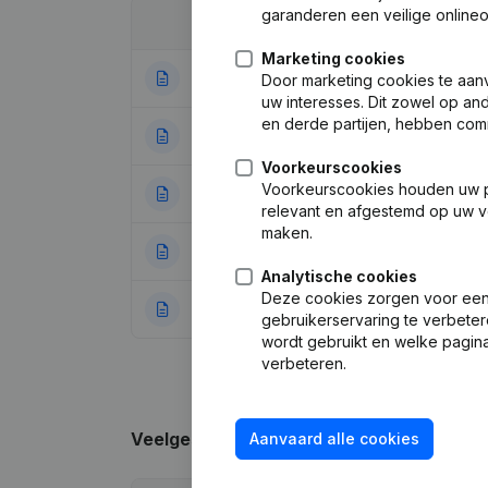
garanderen een veilige online
Datum
Publicatie
Marketing cookies
01-07-2024
Ontslagnemingen
Door marketing cookies te aan
uw interesses. Dit zowel op a
en derde partijen, hebben com
14-11-2022
Wijziging Juridi
Voorkeurscookies
Voorkeurscookies houden uw per
26-05-2015
Maatschappelijke
relevant en afgestemd op uw v
maken.
23-08-2013
Diversen
(FR)
Analytische cookies
Deze cookies zorgen voor een 
24-12-2012
Rubriek Oprichti
gebruikerservaring te verbeter
wordt gebruikt en welke pagina
verbeteren.
Veelgestelde vragen
Aanvaard alle cookies