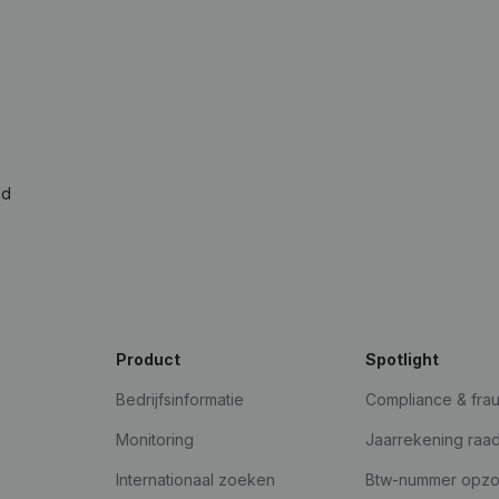
ad
Product
Spotlight
Bedrijfsinformatie
Compliance & fra
Monitoring
Jaarrekening raa
Internationaal zoeken
Btw-nummer opz