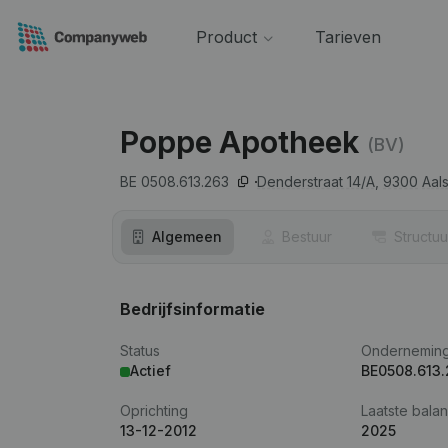
Product
Tarieven
Poppe Apotheek
(BV)
BE 0508.613.263
Denderstraat 14/A,
9300
Aals
Algemeen
Bestuur
Structuu
Bedrijfsinformatie
Status
Ondernemin
Actief
BE0508.613
Oprichting
Laatste balan
13-12-2012
2025