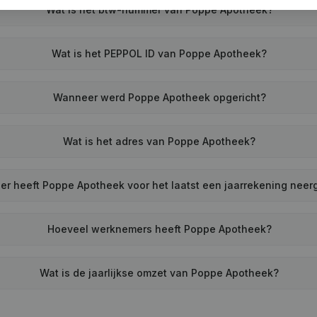
Wat is het btw-nummer van Poppe Apotheek?
Wat is het PEPPOL ID van Poppe Apotheek?
Wanneer werd Poppe Apotheek opgericht?
Wat is het adres van Poppe Apotheek?
r heeft Poppe Apotheek voor het laatst een jaarrekening neer
Hoeveel werknemers heeft Poppe Apotheek?
Wat is de jaarlijkse omzet van Poppe Apotheek?