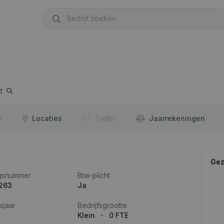
t
r
Locaties
Tijdlijn
Jaar­rekeningen
Gez
gsnummer
Btw-plicht
.263
Ja
sjaar
Bedrijfsgrootte
Klein
0 FTE