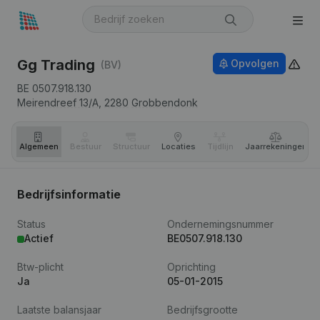
Gg Trading
Opvolgen
(BV)
BE 0507.918.130
Meirendreef 13/A,
2280
Grobbendonk
Algemeen
Bestuur
Structuur
Locaties
Tijdlijn
Jaar­rekeningen
Bedrijfsinformatie
Status
Ondernemingsnummer
Actief
BE0507.918.130
Btw-plicht
Oprichting
Ja
05-01-2015
Laatste balansjaar
Bedrijfsgrootte