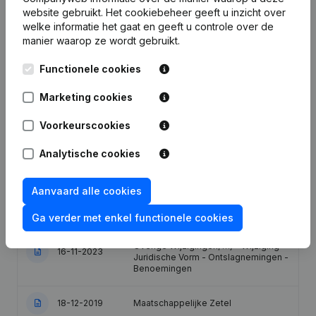
website gebruikt.
Het cookiebeheer
geeft u inzicht over
welke informatie het gaat en geeft u controle over de
Datum
Publicatie
manier waarop ze wordt gebruikt.
Kapitaal - Aandelen - Rubriek
Functionele cookies
23-07-2025
Herstructurering (Fusie, Splitsing,
Overdracht Vermogen, enz...)
Marketing cookies
Kapitaal - Aandelen - Rubriek
Voorkeurscookies
09-07-2025
Herstructurering (Fusie, Splitsing,
Overdracht Vermogen, enz...)
Analytische cookies
Rubriek Herstructurering (Fusie,
26-05-2025
Splitsing, Overdracht Vermogen,
Aanvaard alle cookies
enz...)
Ga verder met enkel functionele cookies
Statuten (Vertaling, Coördinatie,
Overige Wijzigingen, …) - Wijziging
16-11-2023
Juridische Vorm - Ontslagnemingen -
Benoemingen
18-12-2019
Maatschappelijke Zetel