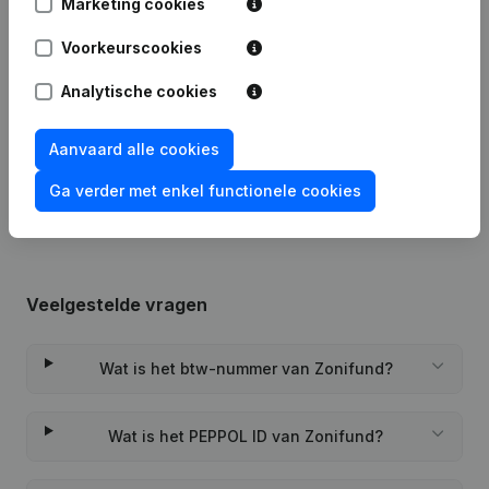
Marketing cookies
Datum
Publicatie
Voorkeurscookies
10-06-2024
Maatschappelijke Zetel
(FR)
Analytische cookies
Rubriek Oprichting (Nieuwe
Aanvaard alle cookies
04-12-2014
Rechtspersoon, Opening Bijkantoor,
enz...)
(FR)
Ga verder met enkel functionele cookies
Veelgestelde vragen
Wat is het btw-nummer van Zonifund?
Wat is het PEPPOL ID van Zonifund?