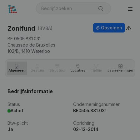
Zonifund
Opvolgen
(BVBA)
BE 0505.881.031
Chaussée de Bruxelles
102/B,
1410
Waterloo
Algemeen
Bestuur
Structuur
Locaties
Tijdlijn
Jaar­rekeningen
Bedrijfsinformatie
Status
Ondernemingsnummer
Actief
BE0505.881.031
Btw-plicht
Oprichting
Ja
02-12-2014