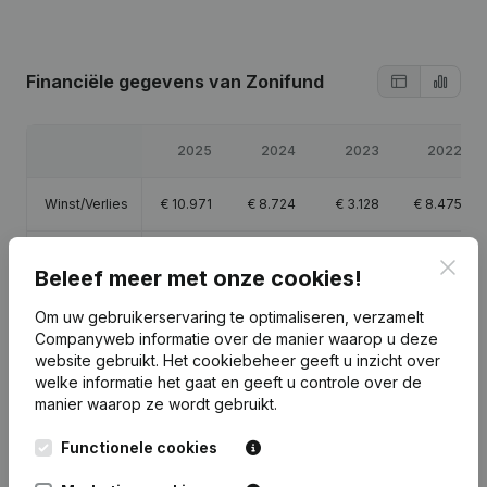
Financiële gegevens
van Zonifund
2025
2024
2023
2022
Winst/Verlies
€
10.971
€
8.724
€
3.128
€
8.475
Eigen
Clos
€
64.920
€
53.949
€
45.225
€
42.096
Beleef meer met onze cookies!
vermogen
Om uw gebruikerservaring te optimaliseren, verzamelt
Brutomarge
€
44.185
€
39.936
€
33.693
€
44.656
Companyweb informatie over de manier waarop u deze
website gebruikt.
Het cookiebeheer
geeft u inzicht over
welke informatie het gaat en geeft u controle over de
manier waarop ze wordt gebruikt.
Functionele cookies
Publicaties
van Zonifund