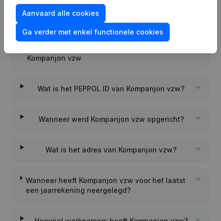
Aanvaard alle cookies
Veelgestelde vragen
Ga verder met enkel functionele cookies
Wat is het ondernemingsnummer van
Kompanjon vzw
Wat is het PEPPOL ID van Kompanjon vzw?
Wanneer werd Kompanjon vzw opgericht?
Wat is het adres van Kompanjon vzw?
Wanneer heeft Kompanjon vzw voor het laatst
een jaarrekening neergelegd?
Hoeveel werknemers heeft Kompanjon vzw?