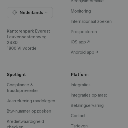
Bedrijfsinformatie
Monitoring
Nederlands
Internationaal zoeken
Kantorenpark Everest
Prospecteren
Leuvensesteenweg
iOS app
248D,
1800 Vilvoorde
Android app
Spotlight
Platform
Compliance &
Integraties
fraudepreventie
Integraties op maat
Jaarrekening raadplegen
Betalingservaring
Btw-nummer opzoeken
Contact
Kredietwaardigheid
Tarieven
checken