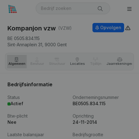
Kompanjon vzw
Opvolgen
(VZW)
BE 0505.834.115
Sint-Annaplein 31,
9000
Gent
Algemeen
Bestuur
Structuur
Locaties
Tijdlijn
Jaar­rekeningen
Bedrijfsinformatie
Status
Ondernemingsnummer
Actief
BE0505.834.115
Btw-plicht
Oprichting
Nee
24-11-2014
Laatste balansjaar
Bedrijfsgrootte