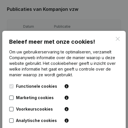
Publicaties
van Kompanjon vzw
Datum
Publicatie
Clos
Beleef meer met onze cookies!
05-03-2026
Ontslagnemingen - Benoemingen
Om uw gebruikerservaring te optimaliseren, verzamelt
18-07-2024
Maatschappelijke Zetel
Companyweb informatie over de manier waarop u deze
website gebruikt.
Het cookiebeheer
geeft u inzicht over
Ontslagnemingen - Benoemingen -
welke informatie het gaat en geeft u controle over de
28-11-2022
Statuten (Vertaling, Coördinatie,
manier waarop ze wordt gebruikt.
Overige Wijzigingen, …)
Functionele cookies
29-09-2021
Ontslagnemingen - Benoemingen
Marketing cookies
18-08-2017
Ontslagnemingen - Benoemingen
Voorkeurscookies
Analytische cookies