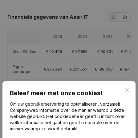
Financiële gegevens
van Aesir IT
2025
2024
2023
2022
Winst/Verlies
€
42.499
€
37.855
€
30.831
€
24.279
Eigen
€
275.390
€
234.557
€
198.368
€
184.412
vermogen
Brutomarge
€
90.935
€
84.635
€
70.766
€
64.041
Clos
Beleef meer met onze cookies!
Om uw gebruikerservaring te optimaliseren, verzamelt
Companyweb informatie over de manier waarop u deze
website gebruikt.
Het cookiebeheer
geeft u inzicht over
Publicaties
welke informatie het gaat en geeft u controle over de
van Aesir IT
manier waarop ze wordt gebruikt.