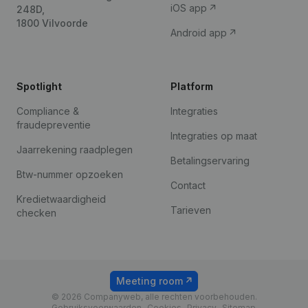
iOS app
248D,
1800 Vilvoorde
Android app
Spotlight
Platform
Compliance &
Integraties
fraudepreventie
Integraties op maat
Jaarrekening raadplegen
Betalingservaring
Btw-nummer opzoeken
Contact
Kredietwaardigheid
Tarieven
checken
Meeting room
© 2026 Companyweb, alle rechten voorbehouden.
Gebruiksvoorwaarden
Cookies
Privacy
Sitemap