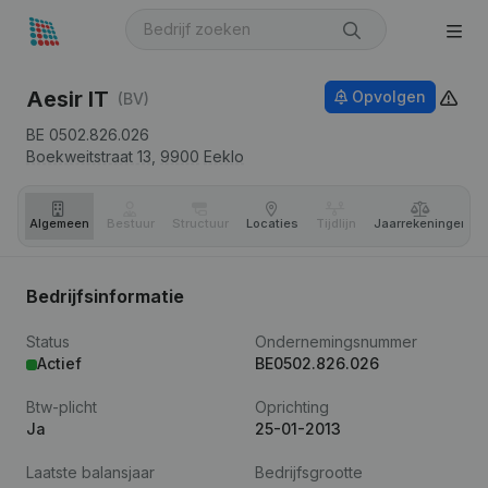
Aesir IT
Opvolgen
(BV)
BE 0502.826.026
Boekweitstraat 13,
9900
Eeklo
Algemeen
Bestuur
Structuur
Locaties
Tijdlijn
Jaar­rekeningen
Bedrijfsinformatie
Status
Ondernemingsnummer
Actief
BE0502.826.026
Btw-plicht
Oprichting
Ja
25-01-2013
Laatste balansjaar
Bedrijfsgrootte