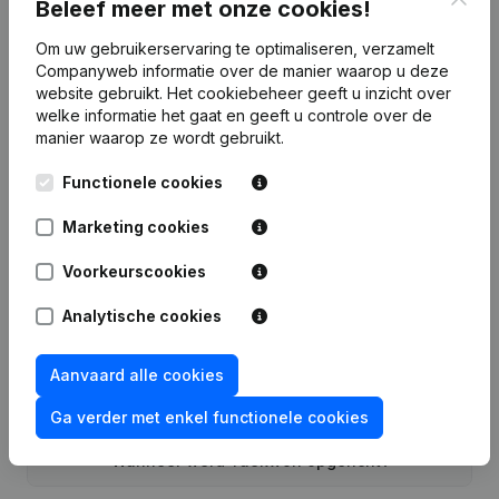
Beleef meer met onze cookies!
Datum
Publicatie
Om uw gebruikerservaring te optimaliseren, verzamelt
Companyweb informatie over de manier waarop u deze
Rubriek Oprichting (Nieuwe
website gebruikt.
Het cookiebeheer
geeft u inzicht over
13-02-2013
Rechtspersoon, Opening Bijkantoor,
welke informatie het gaat en geeft u controle over de
enz...)
(FR)
manier waarop ze wordt gebruikt.
Functionele cookies
Marketing cookies
Veelgestelde vragen
Voorkeurscookies
Analytische cookies
Wat is het ondernemingsnummer van Taekwon
Aanvaard alle cookies
Wat is het PEPPOL ID van Taekwon?
Ga verder met enkel functionele cookies
Wanneer werd Taekwon opgericht?