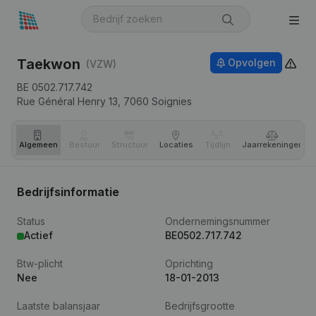
Taekwon
Opvolgen
(VZW)
BE 0502.717.742
Rue Général Henry 13,
7060
Soignies
Algemeen
Bestuur
Structuur
Locaties
Tijdlijn
Jaar­rekeningen
Bedrijfsinformatie
Status
Ondernemingsnummer
Actief
BE0502.717.742
Btw-plicht
Oprichting
Nee
18-01-2013
Laatste balansjaar
Bedrijfsgrootte