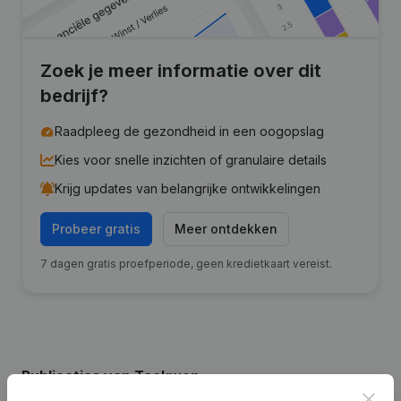
Zoek je meer informatie over dit
bedrijf?
Raadpleeg de gezondheid in een oogopslag
Kies voor snelle inzichten of granulaire details
Krijg updates van belangrijke ontwikkelingen
Probeer gratis
Meer ontdekken
7 dagen gratis proefperiode, geen kredietkaart vereist.
Publicaties
van Taekwon
Clos