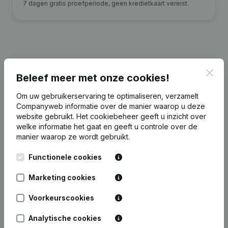
7 dagen gratis proefperiode, geen kredietkaart vereist.
Publicaties
van Pixxis Gcv
Clos
Beleef meer met onze cookies!
Om uw gebruikerservaring te optimaliseren, verzamelt
Datum
Publicatie
Companyweb informatie over de manier waarop u deze
website gebruikt.
Het cookiebeheer
geeft u inzicht over
Kapitaal - Aandelen - Statuten
welke informatie het gaat en geeft u controle over de
21-11-2022
(Vertaling, Coördinatie, Overige
manier waarop ze wordt gebruikt.
Wijzigingen, …)
Functionele cookies
31-12-2013
Kapitaal - Aandelen
Marketing cookies
Rubriek Oprichting (Nieuwe
Voorkeurscookies
01-02-2013
Rechtspersoon, Opening Bijkantoor,
enz...)
Analytische cookies