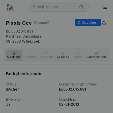
Pixxis Gcv
Opvolgen
(CommV)
BE 0502.615.891
Kardinaal Cardijnlaan
58,
2830
Willebroek
Algemeen
Bestuur
Structuur
Locaties
Tijdlijn
Jaar­rekeningen
Bedrijfsinformatie
Status
Ondernemingsnummer
Actief
BE0502.615.891
Btw-plicht
Oprichting
Ja
02-01-2013