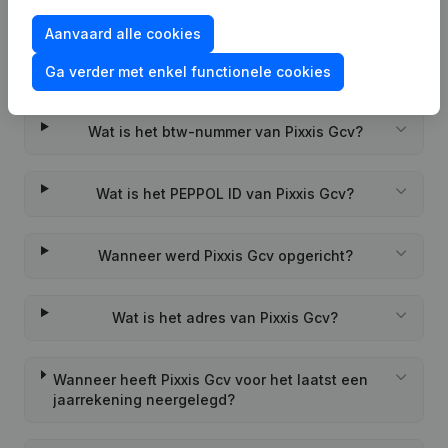
Aanvaard alle cookies
Ga verder met enkel functionele cookies
Veelgestelde vragen
Wat is het btw-nummer van Pixxis Gcv?
Wat is het PEPPOL ID van Pixxis Gcv?
Wanneer werd Pixxis Gcv opgericht?
Wat is het adres van Pixxis Gcv?
Wanneer heeft Pixxis Gcv voor het laatst een
jaarrekening neergelegd?