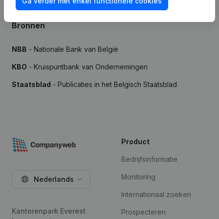
Ga verder met enkel functionele cookies
Bronnen
NBB
- Nationale Bank van België
KBO
- Kruispuntbank van Ondernemingen
Staatsblad
- Publicaties in het Belgisch Staatsblad
Product
Bedrijfsinformatie
Monitoring
Nederlands
Internationaal zoeken
Kantorenpark Everest
Prospecteren