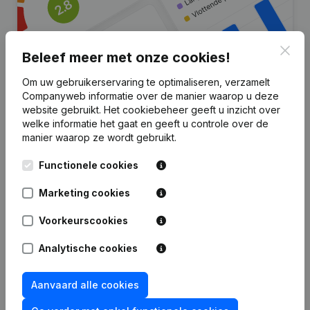
Clos
Beleef meer met onze cookies!
Om uw gebruikerservaring te optimaliseren, verzamelt
Companyweb informatie over de manier waarop u deze
Zoek je meer informatie over dit
website gebruikt.
Het cookiebeheer
geeft u inzicht over
welke informatie het gaat en geeft u controle over de
bedrijf?
manier waarop ze wordt gebruikt.
Raadpleeg de gezondheid in een oogopslag
Functionele cookies
Kies voor snelle inzichten of granulaire details
Marketing cookies
Krijg updates van belangrijke ontwikkelingen
Voorkeurscookies
Probeer gratis
Meer ontdekken
Analytische cookies
7 dagen gratis proefperiode, geen kredietkaart vereist.
Aanvaard alle cookies