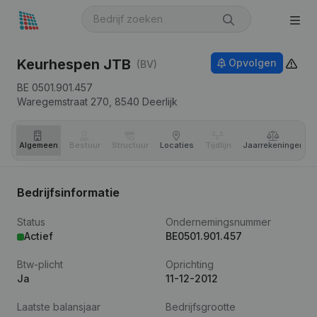
Keurhespen JTB
Opvolgen
(BV)
BE 0501.901.457
Waregemstraat 270,
8540
Deerlijk
Algemeen
Bestuur
Structuur
Locaties
Tijdlijn
Jaar­rekeningen
Bedrijfsinformatie
Status
Ondernemingsnummer
Actief
BE0501.901.457
Btw-plicht
Oprichting
Ja
11-12-2012
Laatste balansjaar
Bedrijfsgrootte