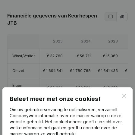
Financiële gegevens
van Keurhespen
JTB
2025
2024
2023
Winst/Verlies
€
32.760
€
56.711
€
15.369
€
Omzet
€
1.694.541
€
1.780.768
€
1.641.433
€
1.3
Eigen
€
86.324
€
53.564
€
18.353
€
vermogen
Clos
Beleef meer met onze cookies!
Brutomarge
€
184.159
€
204.380
€
189.826
€
16
Om uw gebruikerservaring te optimaliseren, verzamelt
Companyweb informatie over de manier waarop u deze
Personeel
1,2
2,3
2,1
website gebruikt.
Het cookiebeheer
geeft u inzicht over
welke informatie het gaat en geeft u controle over de
manier waarop ze wordt gebruikt.