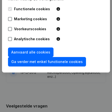
Functionele cookies
Publicaties
van Keurhespen JTB
Marketing cookies
Voorkeurscookies
Datum
Publicatie
Analytische cookies
10-04-2024
Wijziging(en) Statuten
Aanvaard alle cookies
22-10-2014
Ontslagnemingen - Benoemingen
Ga verder met enkel functionele cookies
Rubriek Oprichting (Nieuwe
13-12-2012
Rechtspersoon, Opening Bijkantoor,
enz...)
Veelgestelde vragen