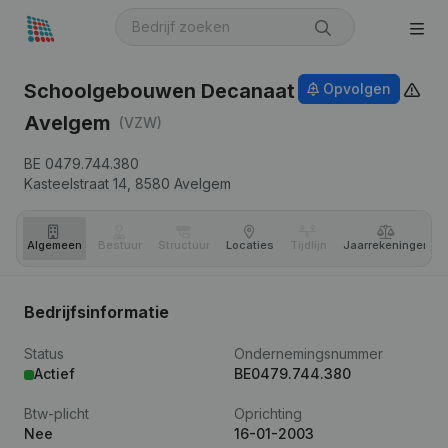
Schoolgebouwen Decanaat
Opvolgen
Avelgem
(VZW)
BE 0479.744.380
Kasteelstraat 14,
8580
Avelgem
Algemeen
Bestuur
Structuur
Locaties
Tijdlijn
Jaar­rekeningen
Bedrijfsinformatie
Status
Ondernemingsnummer
Actief
BE0479.744.380
Btw-plicht
Oprichting
Nee
16-01-2003