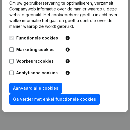
Avelgem
Om uw gebruikerservaring te optimaliseren, verzamelt
Companyweb informatie over de manier waarop u deze
website gebruikt.
Het cookiebeheer
geeft u inzicht over
Datum
Publicatie
welke informatie het gaat en geeft u controle over de
manier waarop ze wordt gebruikt.
31-03-2026
Maatschappelijke Zetel
Functionele cookies
26-08-2024
Ontslagnemingen - Benoemingen
Marketing cookies
Voorkeurscookies
Ontslagnemingen - Benoemingen -
16-08-2023
Statuten (Vertaling, Coördinatie,
Overige Wijzigingen, …)
Analytische cookies
Maatschappelijke Zetel -
28-11-2022
Aanvaard alle cookies
Ontslagnemingen - Benoemingen
Ga verder met enkel functionele cookies
07-09-2020
Ontslagnemingen - Benoemingen