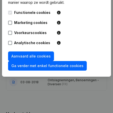
manier waarop ze wordt gebruikt.
Datum
Publicatie
Functionele cookies
Marketing cookies
Statuten (Vertaling, Coördinatie,
18-10-2023
Overige Wijzigingen, …) -
Ontslagnemingen, Benoemingen
(FR)
Voorkeurscookies
Analytische cookies
04-10-2023
Ontslagnemingen, Benoemingen
(FR)
01-08-2022
Ontslagnemingen, Benoemingen
(FR)
Aanvaard alle cookies
Ga verder met enkel functionele cookies
19-05-2022
Ontslagnemingen, Benoemingen
(FR)
Ontslagnemingen, Benoemingen -
03-08-2018
Diversen
(FR)