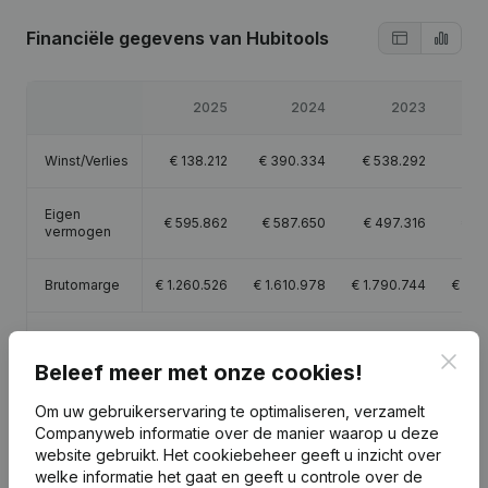
Financiële gegevens
van Hubitools
2025
2024
2023
Winst/Verlies
€
138.212
€
390.334
€
538.292
€
1
Eigen
€
595.862
€
587.650
€
497.316
€
25
vermogen
Brutomarge
€
1.260.526
€
1.610.978
€
1.790.744
€
1.0
Personeel
11,5
11,7
11,4
Clos
Beleef meer met onze cookies!
Om uw gebruikerservaring te optimaliseren, verzamelt
Companyweb informatie over de manier waarop u deze
website gebruikt.
Het cookiebeheer
geeft u inzicht over
Publicaties
van Hubitools
welke informatie het gaat en geeft u controle over de