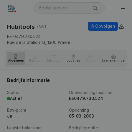
Hubitools
Opvolgen
(NV)
BE 0479.730.524
Rue de la Station 13,
1300
Wavre
Algemeen
Bestuur
Structuur
Locaties
Tijdlijn
Jaar­rekeningen
Bedrijfsinformatie
Status
Ondernemingsnummer
Actief
BE0479.730.524
Btw-plicht
Oprichting
Ja
05-03-2003
Laatste balansjaar
Bedrijfsgrootte