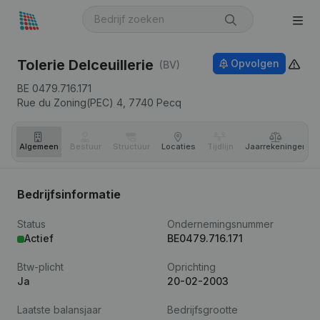
Tolerie Delceuillerie
Opvolgen
(BV)
BE 0479.716.171
Rue du Zoning(PEC) 4,
7740
Pecq
Algemeen
Bestuur
Structuur
Locaties
Tijdlijn
Jaar­rekeningen
Bedrijfsinformatie
Status
Ondernemingsnummer
Actief
BE0479.716.171
Btw-plicht
Oprichting
Ja
20-02-2003
Laatste balansjaar
Bedrijfsgrootte