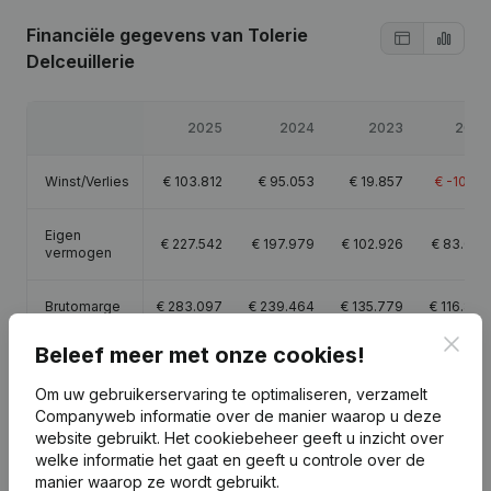
Financiële gegevens
van Tolerie
Delceuillerie
2025
2024
2023
2022
Winst/Verlies
€
103.812
€
95.053
€
19.857
€
-10.155
Eigen
€
227.542
€
197.979
€
102.926
€
83.069
vermogen
Brutomarge
€
283.097
€
239.464
€
135.779
€
116.878
Clos
Beleef meer met onze cookies!
Personeel
1,3
1,3
1
1,4
Om uw gebruikerservaring te optimaliseren, verzamelt
Companyweb informatie over de manier waarop u deze
website gebruikt.
Het cookiebeheer
geeft u inzicht over
welke informatie het gaat en geeft u controle over de
manier waarop ze wordt gebruikt.
Publicaties
van Tolerie Delceuillerie