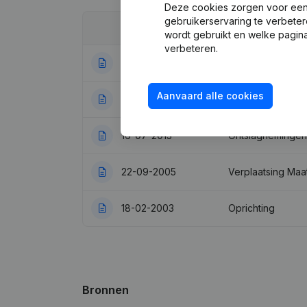
Deze cookies zorgen voor een 
gebruikerservaring te verbeter
Datum
Publicatie
wordt gebruikt en welke pagina
verbeteren.
25-04-2019
Ontslagnemingen
Aanvaard alle cookies
31-07-2013
Ontslagnemingen
16-07-2013
Ontslagnemingen
22-09-2005
Verplaatsing Maa
18-02-2003
Oprichting
Bronnen