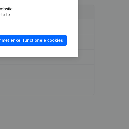
website
ite te
 met enkel functionele cookies