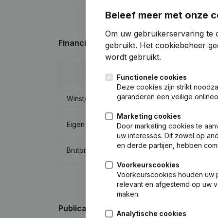
Beleef meer met onze c
Om uw gebruikerservaring te 
Financiële gegevens
van Davica
gebruikt.
Het cookiebeheer
gee
wordt gebruikt.
2017
Functionele cookies
Deze cookies zijn strikt noodz
garanderen een veilige online
Winst/Verlies
€
-11.172
Marketing cookies
Eigen vermogen
€
-54.456
Door marketing cookies te aan
uw interesses. Dit zowel op a
en derde partijen, hebben com
Brutomarge
€
-8.822
Voorkeurscookies
Voorkeurscookies houden uw per
relevant en afgestemd op uw v
maken.
Publicaties
van Davica
Analytische cookies