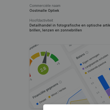
Commerciële naam
Oostmalle Optiek
Hoofdactiviteit
Detailhandel in fotografische en optische arti
brillen, lenzen en zonnebrillen