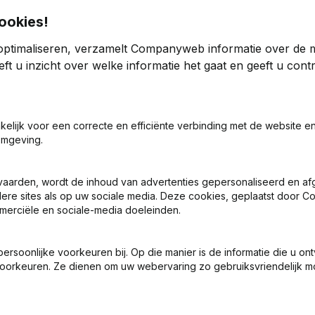
ookies!
optimaliseren, verzamelt Companyweb informatie over de 
ft u inzicht over welke informatie het gaat en geeft u con
2016
akelijk voor een correcte en efficiënte verbinding met de website e
omgeving.
-316,71%
€
-2.681
-119,4%
-25,81%
€
-43.283
-6,6%
vaarden, wordt de inhoud van advertenties gepersonaliseerd en a
ndere sites als op uw sociale media. Deze cookies, geplaatst door
merciële en sociale-media doeleinden.
-845,73%
€
1.183
-93,24%
soonlijke voorkeuren bij. Op die manier is de informatie die u on
oorkeuren. Ze dienen om uw webervaring zo gebruiksvriendelijk mo