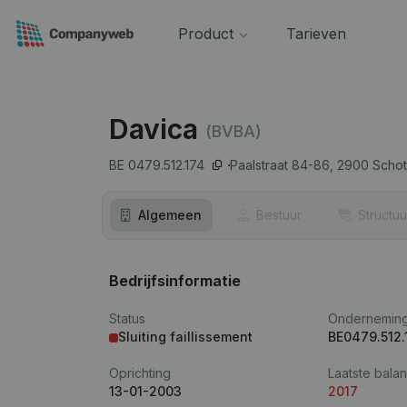
Product
Tarieven
Davica
(BVBA)
BE 0479.512.174
Paalstraat 84-86,
2900
Scho
Algemeen
Bestuur
Structuu
Bedrijfsinformatie
Status
Ondernemin
Sluiting faillissement
BE0479.512.
Oprichting
Laatste balan
13-01-2003
2017