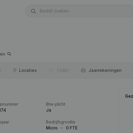
ten
r
Locaties
Tijdlijn
Jaar­rekeningen
Gez
gsnummer
Btw-plicht
174
Ja
sjaar
Bedrijfsgrootte
Micro
0 FTE