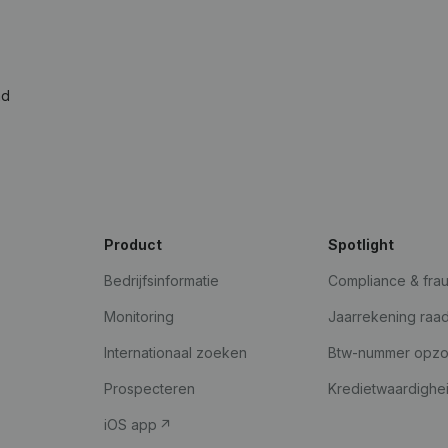
ad
Product
Spotlight
Bedrijfsinformatie
Compliance & fra
Monitoring
Jaarrekening raa
Internationaal zoeken
Btw-nummer opz
Prospecteren
Kredietwaardighe
iOS app