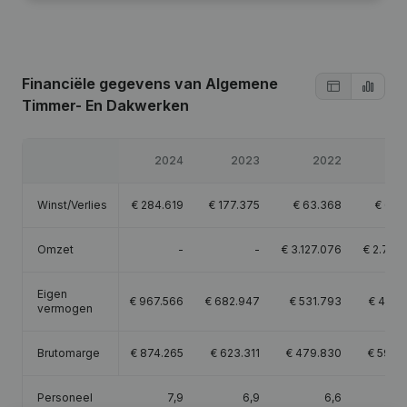
Financiële gegevens
van Algemene
Timmer- En Dakwerken
2024
2023
2022
2
Winst/Verlies
€
284.619
€
177.375
€
63.368
€
62.
Omzet
-
-
€
3.127.076
€
2.716.
Eigen
€
967.566
€
682.947
€
531.793
€
468.
vermogen
Brutomarge
€
874.265
€
623.311
€
479.830
€
593.
Personeel
7,9
6,9
6,6