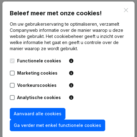
Clos
Beleef meer met onze cookies!
Om uw gebruikerservaring te optimaliseren, verzamelt
Companyweb informatie over de manier waarop u deze
Publicaties
van Algemene Timmer- En Dakwerken
website gebruikt.
Het cookiebeheer
geeft u inzicht over
welke informatie het gaat en geeft u controle over de
manier waarop ze wordt gebruikt.
Datum
Publicatie
Functionele cookies
05-03-2025
Ontslagnemingen - Benoemingen
Marketing cookies
Statuten (Vertaling, Coördinatie,
Voorkeurscookies
Overige Wijzigingen, …) - Wijziging
28-11-2023
Juridische Vorm - Doel -
Ontslagnemingen - Benoemingen
Analytische cookies
04-12-2019
Ontslagnemingen - Benoemingen
Aanvaard alle cookies
Ga verder met enkel functionele cookies
Ontslagneming(en) Benoeming(en)
25-11-2002
Wijziging Benaming Wijziging Doel
Verplaatsing Maatschappelijke Zetel