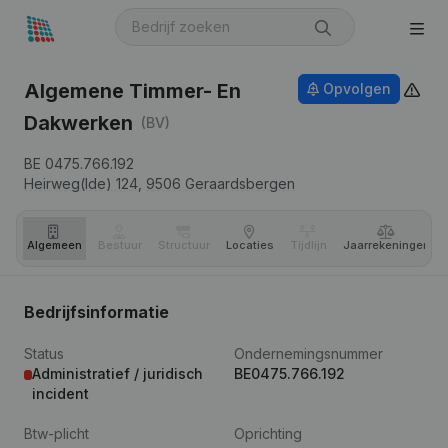
Algemene Timmer- En
Opvolgen
Dakwerken
(BV)
BE 0475.766.192
Heirweg(Ide) 124,
9506
Geraardsbergen
Algemeen
Bestuur
Structuur
Locaties
Tijdlijn
Jaar­rekeningen
Bedrijfsinformatie
Status
Ondernemingsnummer
Administratief / juridisch
BE0475.766.192
incident
Btw-plicht
Oprichting