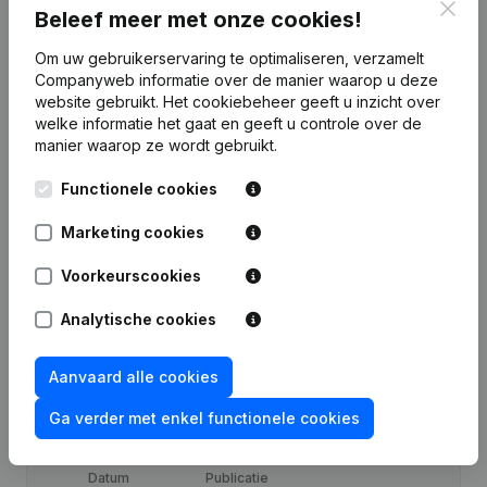
Clos
Beleef meer met onze cookies!
Financiële gegevens
van Crea - Team
Om uw gebruikerservaring te optimaliseren, verzamelt
Companyweb informatie over de manier waarop u deze
website gebruikt.
Het cookiebeheer
geeft u inzicht over
2024
2023
2022
2021
welke informatie het gaat en geeft u controle over de
manier waarop ze wordt gebruikt.
Winst/Verlies
€
-4.400
€
-5.542
€
-3.983
€
-2.787
Functionele cookies
Eigen
€
-4.536
€
-136
€
5.406
€
9.389
vermogen
Marketing cookies
Voorkeurscookies
Brutomarge
€
-4.400
€
-5.254
€
-2.266
€
-2.596
Analytische cookies
Aanvaard alle cookies
Publicaties
van Crea - Team
Ga verder met enkel functionele cookies
Datum
Publicatie