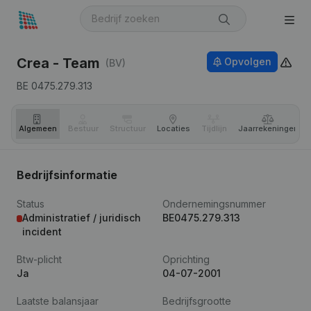
Crea - Team
Opvolgen
(BV)
BE 0475.279.313
Algemeen
Bestuur
Structuur
Locaties
Tijdlijn
Jaar­rekeningen
Bedrijfsinformatie
Status
Ondernemingsnummer
Administratief / juridisch
BE0475.279.313
incident
Btw-plicht
Oprichting
Ja
04-07-2001
Laatste balansjaar
Bedrijfsgrootte