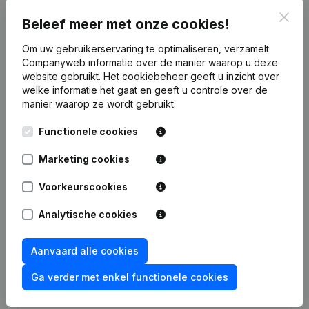
Clos
Financiële gegevens
van De Bruycker
Beleef meer met onze cookies!
W.
Om uw gebruikerservaring te optimaliseren, verzamelt
Companyweb informatie over de manier waarop u deze
website gebruikt.
Het cookiebeheer
geeft u inzicht over
2016
2015
2014
2
welke informatie het gaat en geeft u controle over de
manier waarop ze wordt gebruikt.
Winst/Verlies
€
-157.372
€
-152.177
€
35.737
€
-167
Functionele cookies
Eigen
€
-428.372
€
-270.999
€
-118.822
€
-154
Marketing cookies
vermogen
Voorkeurscookies
Brutomarge
€
-7.616
€
29.936
€
-13.500
€
61.
Analytische cookies
Aanvaard alle cookies
Publicaties
van De Bruycker W.
Ga verder met enkel functionele cookies