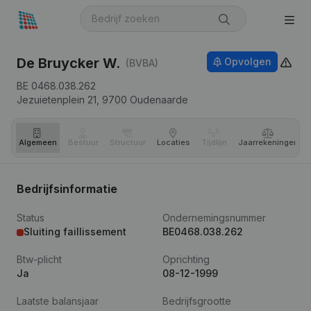
De Bruycker W.
Opvolgen
(BVBA)
BE 0468.038.262
Jezuietenplein 21,
9700
Oudenaarde
Algemeen
Bestuur
Structuur
Locaties
Tijdlijn
Jaar­rekeningen
Bedrijfsinformatie
Status
Ondernemingsnummer
Sluiting faillissement
BE0468.038.262
Btw-plicht
Oprichting
Ja
08-12-1999
Laatste balansjaar
Bedrijfsgrootte