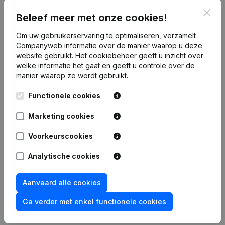
Clos
Beleef meer met onze cookies!
Financiële gegevens
van Eventadvies
Om uw gebruikerservaring te optimaliseren, verzamelt
Companyweb informatie over de manier waarop u deze
2012
2011
2010
2009
website gebruikt.
Het cookiebeheer
geeft u inzicht over
welke informatie het gaat en geeft u controle over de
Winst/Verlies
€
17.861
€
43.456
€
34.980
€
53.561
manier waarop ze wordt gebruikt.
Functionele cookies
Eigen
€
288.089
€
270.228
€
226.772
€
191.793
vermogen
Marketing cookies
Brutomarge
€
22.915
€
31.166
€
3.600
€
8.146
Voorkeurscookies
Analytische cookies
Personeel
2,9
2,3
0,2
0,7
Aanvaard alle cookies
Ga verder met enkel functionele cookies
Publicaties
van Eventadvies