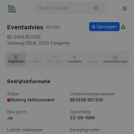
Eventadvies
Opvolgen
(BVBA)
BE 0466.957.505
Viséweg 132/A,
3700
Tongeren
Algemeen
Bestuur
Structuur
Locaties
Tijdlijn
Jaar­rekeningen
Bedrijfsinformatie
Status
Ondernemingsnummer
Sluiting faillissement
BE0466.957.505
Btw-plicht
Oprichting
Ja
22-09-1999
Laatste balansjaar
Bedrijfsgrootte