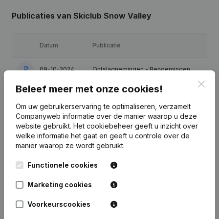
Publicaties
van Skiclub Snow Valley
Datum
Publicatie
09-10-2024
Ontslagnemingen - Benoemingen
Clos
Beleef meer met onze cookies!
Ontslagnemingen - Benoemingen -
16-10-2023
Statuten (Vertaling, Coördinatie,
Om uw gebruikerservaring te optimaliseren, verzamelt
Overige Wijzigingen, …)
Companyweb informatie over de manier waarop u deze
website gebruikt.
Het cookiebeheer
geeft u inzicht over
19-05-2022
Ontslagnemingen - Benoemingen
welke informatie het gaat en geeft u controle over de
manier waarop ze wordt gebruikt.
12-04-2019
Ontslagnemingen - Benoemingen
Functionele cookies
Ontslagnemingen - Benoemingen -
Marketing cookies
29-03-2016
Statuten (Vertaling, Coördinatie,
Overige Wijzigingen, …)
Voorkeurscookies