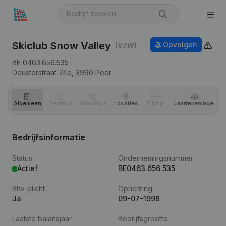
Skiclub Snow Valley
Opvolgen
(VZW)
BE 0463.656.535
Deusterstraat 74e,
3990
Peer
Algemeen
Bestuur
Structuur
Locaties
Tijdlijn
Jaar­rekeningen
Bedrijfsinformatie
Status
Ondernemingsnummer
Actief
BE0463.656.535
Btw-plicht
Oprichting
Ja
09-07-1998
Laatste balansjaar
Bedrijfsgrootte