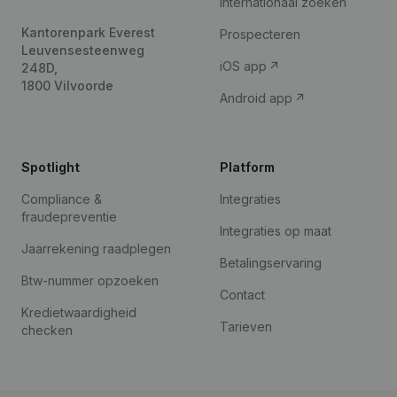
Internationaal zoeken
Kantorenpark Everest
Prospecteren
Leuvensesteenweg
iOS app
248D,
1800 Vilvoorde
Android app
Spotlight
Platform
Compliance &
Integraties
fraudepreventie
Integraties op maat
Jaarrekening raadplegen
Betalingservaring
Btw-nummer opzoeken
Contact
Kredietwaardigheid
Tarieven
checken