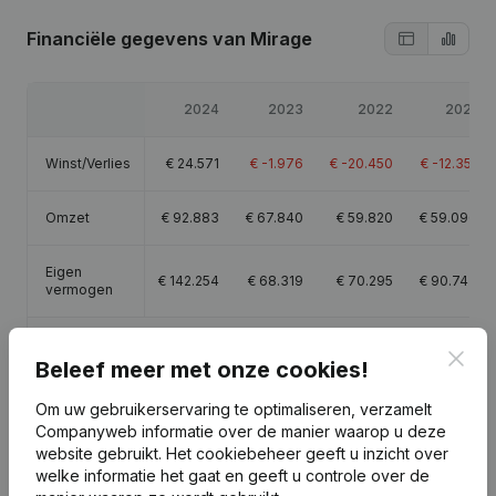
Financiële gegevens
van Mirage
2024
2023
2022
2021
Winst/Verlies
€
24.571
€
-1.976
€
-20.450
€
-12.351
Omzet
€
92.883
€
67.840
€
59.820
€
59.096
Eigen
€
142.254
€
68.319
€
70.295
€
90.747
vermogen
Brutomarge
€
73.475
€
51.252
€
38.751
€
45.617
Clos
Beleef meer met onze cookies!
Om uw gebruikerservaring te optimaliseren, verzamelt
Companyweb informatie over de manier waarop u deze
website gebruikt.
Het cookiebeheer
geeft u inzicht over
Publicaties
van Mirage
welke informatie het gaat en geeft u controle over de