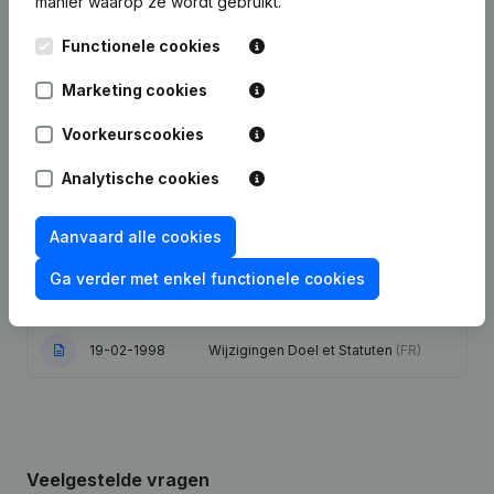
manier waarop ze wordt gebruikt.
Functionele cookies
Datum
Publicatie
Marketing cookies
13-09-2024
Ontslagnemingen, Benoemingen
(FR)
Voorkeurscookies
Statuten (Vertaling, Coördinatie,
18-04-2024
Overige Wijzigingen,...)
(FR)
Analytische cookies
25-05-2009
Maatschappelijke Zetel
(FR)
Aanvaard alle cookies
Ga verder met enkel functionele cookies
Toekenning Mandaten - Volmachten
26-11-1998
(FR)
19-02-1998
Wijzigingen Doel et Statuten
(FR)
Veelgestelde vragen