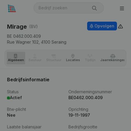
Mirage
Opvolgen
(BV)
BE 0462.000.409
Rue Wagner 102,
4100
Seraing
Algemeen
Bestuur
Structuur
Locaties
Tijdlijn
Jaar­rekeningen
Bedrijfsinformatie
Status
Ondernemingsnummer
Actief
BE0462.000.409
Btw-plicht
Oprichting
Nee
19-11-1997
Laatste balansjaar
Bedrijfsgrootte