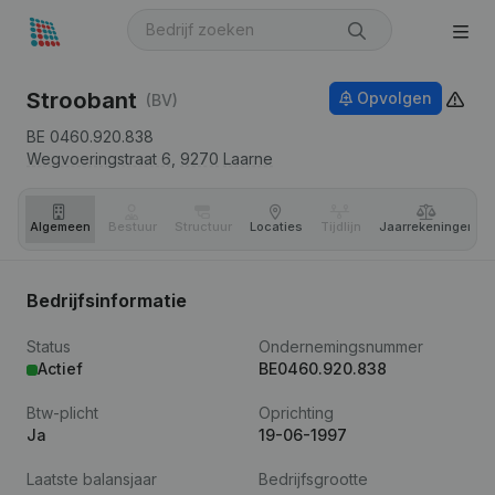
Stroobant
Opvolgen
(BV)
BE 0460.920.838
Wegvoeringstraat 6,
9270
Laarne
Algemeen
Bestuur
Structuur
Locaties
Tijdlijn
Jaar­rekeningen
Bedrijfsinformatie
Status
Ondernemingsnummer
Actief
BE0460.920.838
Btw-plicht
Oprichting
Ja
19-06-1997
Laatste balansjaar
Bedrijfsgrootte