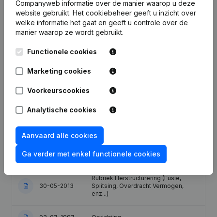
Companyweb informatie over de manier waarop u deze
Datum
Publicatie
website gebruikt.
Het cookiebeheer
geeft u inzicht over
welke informatie het gaat en geeft u controle over de
Statuten (Vertaling, Coördinatie,
manier waarop ze wordt gebruikt.
Overige Wijzigingen, …) - Wijziging
29-11-2021
Juridische Vorm - Ontslagnemingen -
Functionele cookies
Benoemingen
Marketing cookies
Adressen Anders Dan
11-08-2014
Maatschappelijke Zetel
Voorkeurscookies
Benaming - Doel - Kapitaal -
Analytische cookies
Aandelen - Ontslagnemingen -
Benoemingen - Statuten (Vertaling,
24-09-2013
Coördinatie, Overige Wijzigingen, …)
Aanvaard alle cookies
- Rubriek Herstructurering (Fusie,
Splitsing, Overdracht Vermogen,
Ga verder met enkel functionele cookies
enz...)
Rubriek Herstructurering (Fusie,
30-05-2013
Splitsing, Overdracht Vermogen,
enz...)