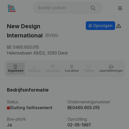
New Design
Opvolgen
International
(BVBA)
BE 0460.603.015
Halensebaan 49/D2,
3290
Diest
Algemeen
Bestuur
Structuur
Locaties
Tijdlijn
Jaar­rekeningen
Bedrijfsinformatie
Status
Ondernemingsnummer
Sluiting faillissement
BE0460.603.015
Btw-plicht
Oprichting
Ja
02-05-1997