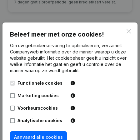
7 dagen gratis proefperiode, geen kredietkaart vereist.
Clos
Beleef meer met onze cookies!
Financiële gegevens
van New Design
Om uw gebruikerservaring te optimaliseren, verzamelt
International
Companyweb informatie over de manier waarop u deze
website gebruikt.
Het cookiebeheer
geeft u inzicht over
welke informatie het gaat en geeft u controle over de
2017
2016
2015
2014
manier waarop ze wordt gebruikt.
Functionele cookies
Winst/Verlies
€
-13.050
€
-110.896
€
-41.711
€
3.771
Marketing cookies
Eigen
€
-127.814
€
-114.764
€
-3.868
€
37.843
vermogen
Voorkeurscookies
Brutomarge
€
53.942
€
4.498
€
29.286
€
16.538
Analytische cookies
Personeel
0,9
2
1,2
Aanvaard alle cookies