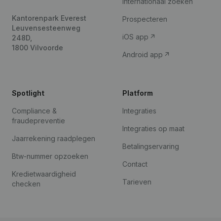
Internationaal zoeken
Kantorenpark Everest
Prospecteren
Leuvensesteenweg
iOS app
248D,
1800 Vilvoorde
Android app
Spotlight
Platform
Compliance &
Integraties
fraudepreventie
Integraties op maat
Jaarrekening raadplegen
Betalingservaring
Btw-nummer opzoeken
Contact
Kredietwaardigheid
Tarieven
checken