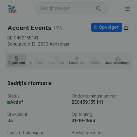
Accent Events
Opvolgen
(BV)
BE 0459.155.141
Schuurveld 13,
2630
Aartselaar
Algemeen
Bestuur
Structuur
Locaties
Tijdlijn
Jaar­rekeningen
Bedrijfsinformatie
Status
Ondernemingsnummer
Actief
BE0459.155.141
Btw-plicht
Oprichting
Ja
31-10-1996
Laatste balansjaar
Bedrijfsgrootte