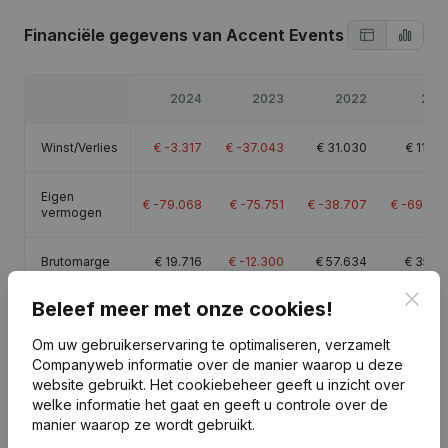
Financiële gegevens
van Accent Events
2024
2023
2022
202
Winst/Verlies
€
-3.317
€
-37.043
€
31.030
€
11.46
Eigen
€
-79.068
€
-75.751
€
-38.707
€
-69.73
vermogen
Brutomarge
€
19.716
€
-12.300
€
57.634
€
35.10
Clos
Beleef meer met onze cookies!
Om uw gebruikerservaring te optimaliseren, verzamelt
Companyweb informatie over de manier waarop u deze
Publicaties
van Accent Events
website gebruikt.
Het cookiebeheer
geeft u inzicht over
welke informatie het gaat en geeft u controle over de
manier waarop ze wordt gebruikt.
Datum
Publicatie