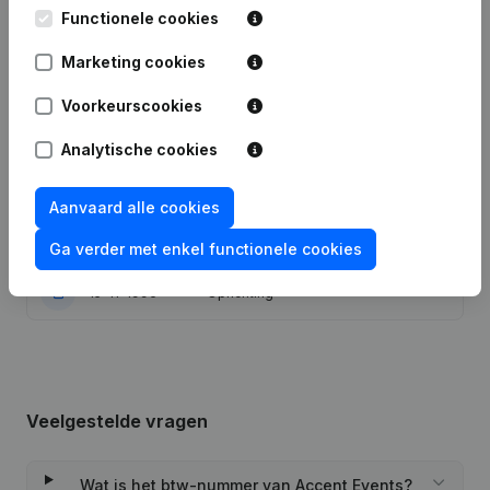
Functionele cookies
Statuten (Vertaling, Coördinatie,
Marketing cookies
Overige Wijzigingen, …) - Wijziging
27-12-2023
Juridische Vorm - Ontslagnemingen -
Benoemingen
Voorkeurscookies
Analytische cookies
Kapitaal - Aandelen - Statuten
16-03-2009
(Vertaling, Coördinatie, Overige
Wijzigingen, .)
Aanvaard alle cookies
05-06-1997
Verslag
Ga verder met enkel functionele cookies
15-11-1996
Oprichting
Veelgestelde vragen
Wat is het btw-nummer van Accent Events?