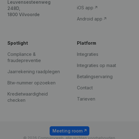
Leuvensesteenweg
iOS app
248D,
1800 Vilvoorde
Android app
Spotlight
Platform
Compliance &
Integraties
fraudepreventie
Integraties op maat
Jaarrekening raadplegen
Betalingservaring
Btw-nummer opzoeken
Contact
Kredietwaardigheid
Tarieven
checken
Meeting room
© 2026 Companyweb, alle rechten voorbehouden.