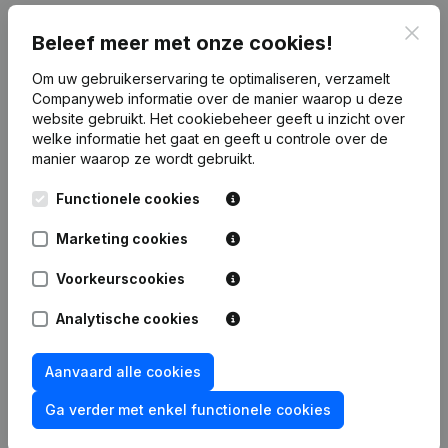
Clos
Financiële gegevens
van G.E.S.
Beleef meer met onze cookies!
Om uw gebruikerservaring te optimaliseren, verzamelt
Companyweb informatie over de manier waarop u deze
2015
2014
2013
2012
website gebruikt.
Het cookiebeheer
geeft u inzicht over
welke informatie het gaat en geeft u controle over de
Winst/Verlies
€
-11.814
€
23.717
€
22.326
€
78.283
manier waarop ze wordt gebruikt.
Eigen
Functionele cookies
€
386.102
€
397.916
€
374.199
€
379.873
vermogen
Marketing cookies
Brutomarge
€
89.702
€
224.387
€
98.689
€
167.599
Voorkeurscookies
Personeel
1,6
1,1
1
1
Analytische cookies
Aanvaard alle cookies
Ga verder met enkel functionele cookies
Publicaties
van G.E.S.