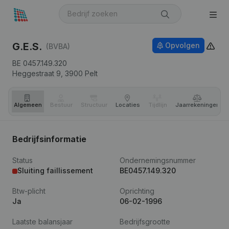
G.E.S.
Opvolgen
(BVBA)
BE 0457.149.320
Heggestraat 9,
3900
Pelt
Algemeen
Bestuur
Structuur
Locaties
Tijdlijn
Jaar­rekeningen
Bedrijfsinformatie
Status
Ondernemingsnummer
Sluiting faillissement
BE0457.149.320
Btw-plicht
Oprichting
Ja
06-02-1996
Laatste balansjaar
Bedrijfsgrootte