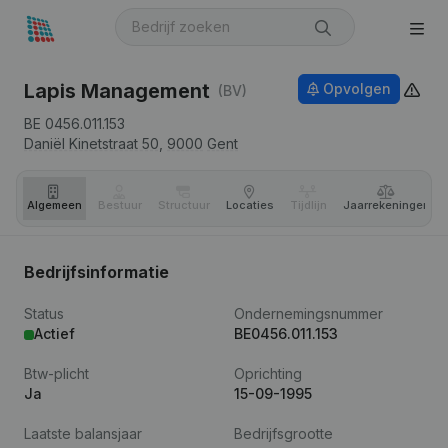
Lapis Management
Opvolgen
(BV)
BE 0456.011.153
Daniël Kinetstraat 50,
9000
Gent
Algemeen
Bestuur
Structuur
Locaties
Tijdlijn
Jaar­rekeningen
Bedrijfsinformatie
Status
Ondernemingsnummer
Actief
BE0456.011.153
Btw-plicht
Oprichting
Ja
15-09-1995
Laatste balansjaar
Bedrijfsgrootte