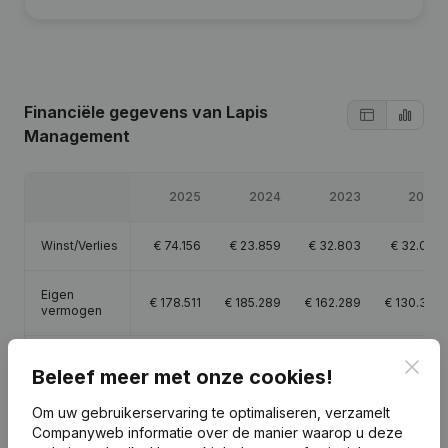
Financiële gegevens
van Lapis
Management
2025
2024
2023
2022
Winst/Verlies
€
74.156
€
23.859
€
32.803
€
32.019
Eigen
€
178.511
€
185.289
€
162.289
€
130.316
vermogen
Brutomarge
€
103.409
€
33.537
€
47.813
€
47.076
Clos
Beleef meer met onze cookies!
Om uw gebruikerservaring te optimaliseren, verzamelt
Companyweb informatie over de manier waarop u deze