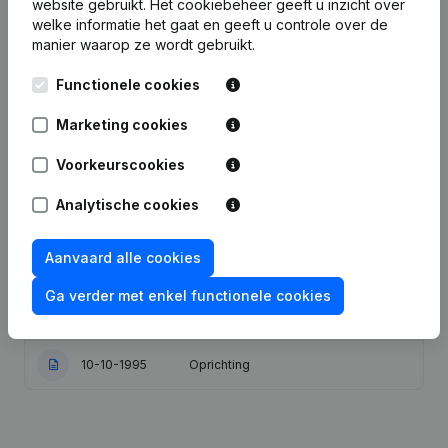
website gebruikt.
Het cookiebeheer
geeft u inzicht over
welke informatie het gaat en geeft u controle over de
Publicaties
van Lapis Management
manier waarop ze wordt gebruikt.
Functionele cookies
Datum
Publicatie
Marketing cookies
Statuten (Vertaling, Coördinatie,
Overige Wijzigingen, …) - Wijziging
Voorkeurscookies
09-11-2023
Juridische Vorm - Ontslagnemingen -
Benoemingen - Algemene
vergadering
Analytische cookies
Benaming - Doel - Kapitaal -
Aanvaard alle cookies
Aandelen - Ontslagnemingen -
13-01-2017
Benoemingen - Statuten (Vertaling,
Ga verder met enkel functionele cookies
Coördinatie, Overige Wijzigingen, …)
- Wijziging Juridische Vorm
10-10-1995
Oprichting